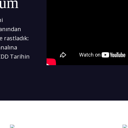
lüm
i
manından
e rastladık:
analına
ZDD Tarihin