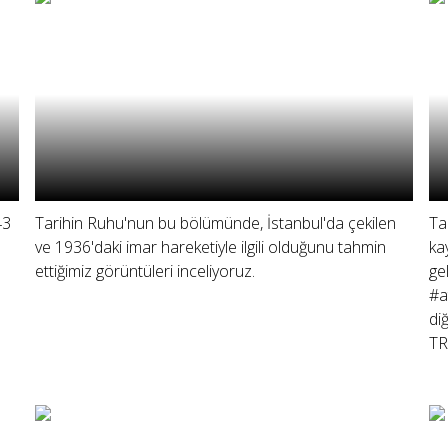
43
Tarihin Ruhu'nun bu bölümünde, İstanbul'da çekilen
Ta
ve 1936'daki imar hareketiyle ilgili olduğunu tahmin
ka
ettiğimiz görüntüleri inceliyoruz.
ge
#a
di
TR