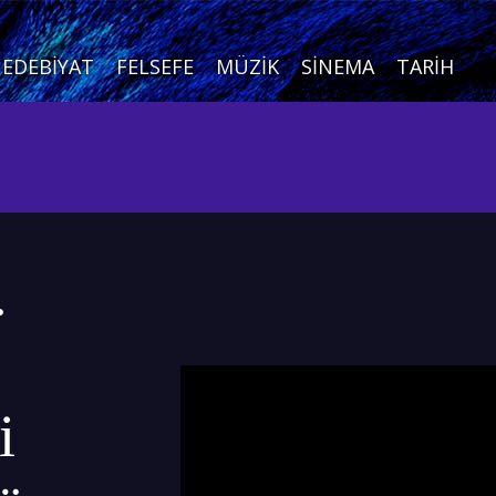
EDEBIYAT
FELSEFE
MÜZIK
SINEMA
TARIH
.
i