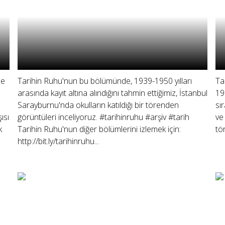
de
Tarihin Ruhu'nun bu bölümünde, 1939-1950 yılları
Ta
arasında kayıt altına alındığını tahmin ettiğimiz, İstanbul
19
Sarayburnu'nda okulların katıldığı bir törenden
sı
ısı
görüntüleri inceliyoruz. #tarihinruhu #arşiv #tarih
ve
k
Tarihin Ruhu'nun diğer bölümlerini izlemek için:
tö
http://bit.ly/tarihinruhu...