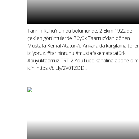
Tarihin Ruhu'nun bu bölümünde, 2 Ekim 1922'de
çekilen görüntülerde Büyük Taarruz'dan dönen
Mustafa Kemal Atatürk'ü Ankara'da karşılama tören
izliyoruz. #tarihinruhu #mustafakematatatürk
#büyüktaarruz TRT 2 YouTube kanalına abone olm
için: https://bit.ly/2V0TZDD...