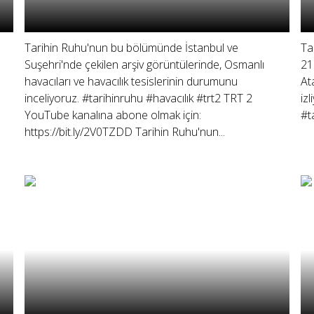
Tarihin Ruhu'nun bu bölümünde İstanbul ve
Ta
Suşehri'nde çekilen arşiv görüntülerinde, Osmanlı
21
havacıları ve havacılık tesislerinin durumunu
At
inceliyoruz. #tarihinruhu #havacılık #trt2 TRT 2
iz
YouTube kanalına abone olmak için:
#t
https://bit.ly/2V0TZDD Tarihin Ruhu'nun...