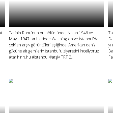
ut
Tarihin Ruhu'nun bu bölümünde, Nisan 1946 ve
Ta
Mayıs 1947 tarihlerinde Washington ve İstanbul'da
Da
çekilen arşiv görüntüleri eşliğinde, Amerikan deniz
yı
gücüne ait gemilerin İstanbul'u ziyaretini inceliyoruz.
Ba
#tarihinruhu #istanbul #arşiv TRT 2...
Fa