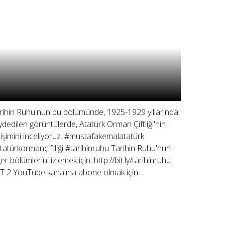
rihin Ruhu'nun bu bölümünde, 1925-1929 yıllarında
ydedilen görüntülerde, Atatürk Orman Çiftliği'nin
lişimini inceliyoruz. #mustafakemalatatürk
tatürkormançiftliği #tarihinruhu Tarihin Ruhu'nun
ğer bölümlerini izlemek için: http://bit.ly/tarihinruhu
T 2 YouTube kanalına abone olmak için:...