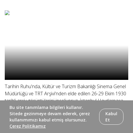
Tarihin Ruhu'nda, Kültür ve Turizm Bakanlığı Sinema Genel
Müdürlüğü ve TRT Arşivi'nden elde edilen 26-29 Ekim 1930
tarihli arşiv görüntülerini inceliyoruz. İstanbul Haydarpaşa
Garı'ndan Ankara'ya doğru yapılan tren seyahatinde,
Bu site tanımlama bilgileri kullanır.
Sitede gezinmeye devam ederek, çerez
Kabul
Yunanistan...
kullanımımızı kabul etmiş olursunuz.
Et
Çerez Politikamız