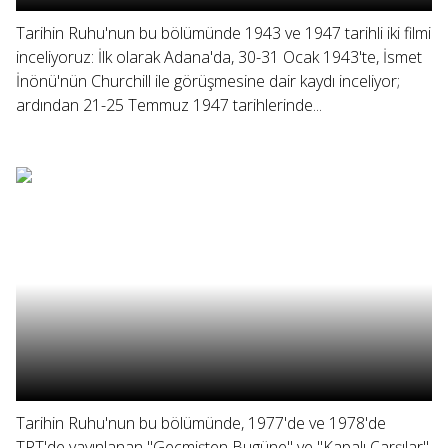
Tarihin Ruhu'nun bu bölümünde 1943 ve 1947 tarihli iki filmi
inceliyoruz: İlk olarak Adana'da, 30-31 Ocak 1943'te, İsmet
İnönü'nün Churchill ile görüşmesine dair kaydı inceliyor;
ardından 21-25 Temmuz 1947 tarihlerinde...
Tarihin Ruhu'nun bu bölümünde, 1977'de ve 1978'de
TRT'de yayınlanan "Geçmişten Bugüne" ve "Kapalı Çarşılar"