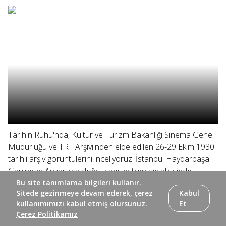
Tarihin Ruhu'nda, Kültür ve Turizm Bakanlığı Sinema Genel
Müdürlüğü ve TRT Arşivi'nden elde edilen 26-29 Ekim 1930
tarihli arşiv görüntülerini inceliyoruz. İstanbul Haydarpaşa
Garı'ndan Ankara'ya doğru yapılan tren seyahatinde,
Yunanistan...
Bu site tanımlama bilgileri kullanır.
Sitede gezinmeye devam ederek, çerez
Kabul
kullanımımızı kabul etmiş olursunuz.
Et
Çerez Politikamız