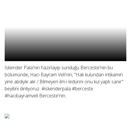
İskender Pala'nın hazırlayıp sunduğu Berceste'nin bu
bölümünde, Hacı Bayram Veli'nin, "Hak kulundan intikamın
yine abdiyle alır / Bilmeyen ilm-i ledünni onu kul yaptı sanır"
beyitini dinliyoruz. #iskenderpala #berceste
#hacıbayramveli Berceste'nin...