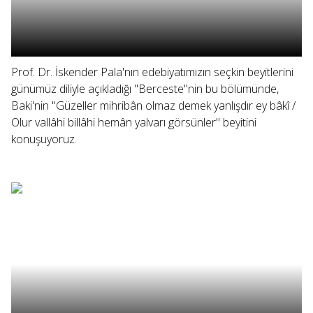
Prof. Dr. İskender Pala'nın edebiyatımızın seçkin beyitlerini
günümüz diliyle açıkladığı "Berceste"nin bu bölümünde,
Baki'nin "Güzeller mihribân olmaz demek yanlışdır ey bâkî /
Olur vallâhi billâhi hemân yalvarı görsünler" beyitini
konuşuyoruz.