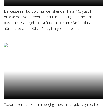
Berceste'nin bu bölümünde İskender Pala, 19. yüzyılın
ortalarında vefat eden "Dertli" mahlaslı şairimizin "Bir
başıma kalsam şeh-i devrâna kul olmam / Vîrân olası
hânede evlâd u ıyâl var" beyitini yorumluyor....
Yazar İskender Pala'nın seçtiği meşhur beyitleri, güncel bir