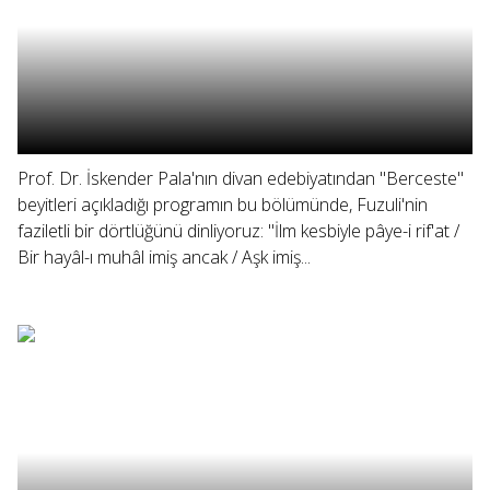
Prof. Dr. İskender Pala'nın divan edebiyatından "Berceste"
beyitleri açıkladığı programın bu bölümünde, Fuzuli'nin
faziletli bir dörtlüğünü dinliyoruz: "İlm kesbiyle pâye-i rif'at /
Bir hayâl-ı muhâl imiş ancak / Aşk imiş...