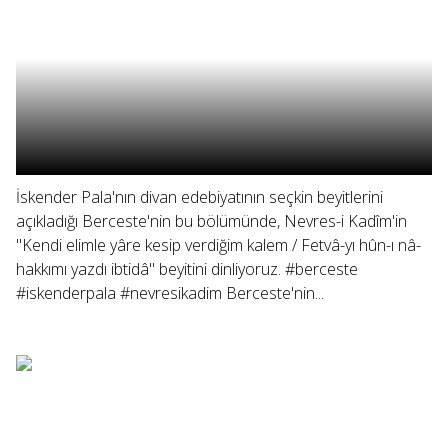
İskender Pala'nın divan edebiyatının seçkin beyitlerini
açıkladığı Berceste'nin bu bölümünde, Nevres-i Kadîm'in
"Kendi elimle yâre kesip verdiğim kalem / Fetvâ-yı hûn-ı nâ-
hakkımı yazdı ibtidâ" beyitini dinliyoruz. #berceste
#iskenderpala #nevresikadim Berceste'nin...