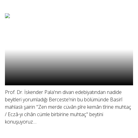
Prof. Dr. İskender Pala'nın divan edebiyatından nadide
beyitleri yorumladığı Berceste'nin bu bölümünde Basirî
mahlaslı şairin "Zen merde cüvân pîre kemân tîrine muhtaç
/ Eczâ-yı cihân cümle birbirine muhtaç" beytini
konuşuyoruz....