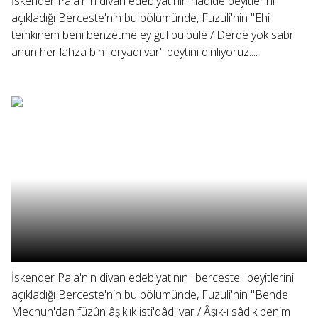
İskender Pala'nın divan edebiyatının nadide beyitlerini
açıkladığı Berceste'nin bu bölümünde, Fuzuli'nin "Ehi
temkinem beni benzetme ey gül bülbüle / Derde yok sabrı
anun her lahza bin feryadı var" beytini dinliyoruz....
İskender Pala'nın divan edebiyatının "berceste" beyitlerini
açıkladığı Berceste'nin bu bölümünde, Fuzuli'nin "Bende
Mecnun'dan füzûn âşıklık isti'dâdı var / Âşık-ı sâdık benim