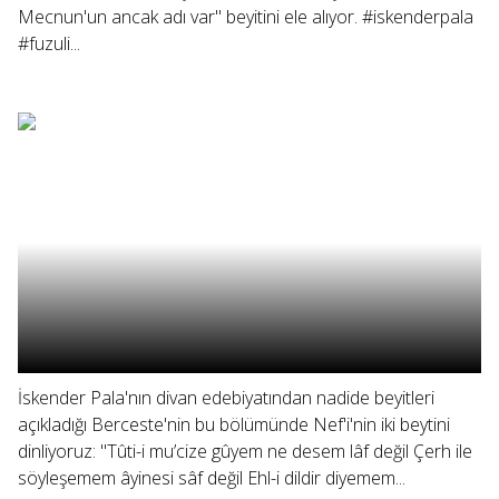
Mecnun'un ancak adı var" beyitini ele alıyor. #iskenderpala
#fuzuli...
İskender Pala'nın divan edebiyatından nadide beyitleri
açıkladığı Berceste'nin bu bölümünde Nef'i'nin iki beytini
dinliyoruz: "Tûti-i mu’cize gûyem ne desem lâf değil Çerh ile
söyleşemem âyinesi sâf değil Ehl-i dildir diyemem...