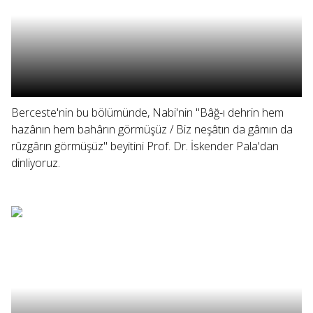
Berceste'nin bu bölümünde, Nabi'nin "Bâğ-ı dehrin hem
hazânın hem bahârın görmüşüz / Biz neşâtın da gâmın da
rûzgârın görmüşüz" beyitini Prof. Dr. İskender Pala'dan
dinliyoruz.