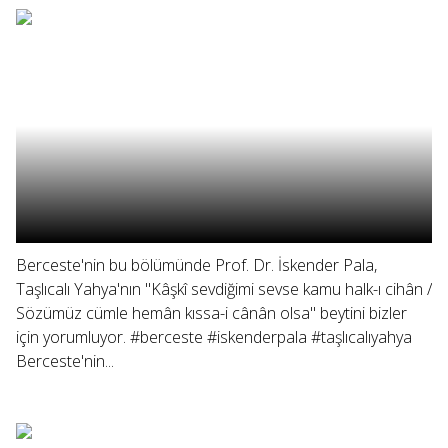
Berceste'nin bu bölümünde Prof. Dr. İskender Pala,
Taşlıcalı Yahya'nın "Kâşkî sevdiğimi sevse kamu halk-ı cihân /
Sözümüz cümle hemân kıssa-i cânân olsa" beytini bizler
için yorumluyor. #berceste #iskenderpala #taşlıcalıyahya
Berceste'nin...