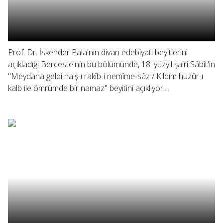
Prof. Dr. İskender Pala'nın divan edebiyatı beyitlerini
açıkladığı Berceste'nin bu bölümünde, 18. yüzyıl şairi Sâbit'in
"Meydana geldi na'ş-ı rakîb-i nemîme-sâz / Kıldım huzûr-ı
kalb ile ömrümde bir namaz" beyitini açıklıyor....