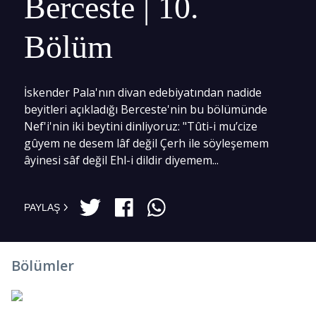
Berceste | 10.
Bölüm
İskender Pala'nın divan edebiyatından nadide
beyitleri açıkladığı Berceste'nin bu bölümünde
Nef'i'nin iki beytini dinliyoruz: "Tûti-i mu’cize
gûyem ne desem lâf değil Çerh ile söyleşemem
âyinesi sâf değil Ehl-i dildir diyemem...
PAYLAŞ
Bölümler