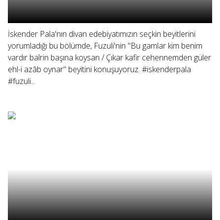
İskender Pala'nın divan edebiyatımızın seçkin beyitlerini
yorumladığı bu bölümde, Fuzuli'nin "Bu gamlar kim benim
vardır baîrin başına koysan / Çıkar kafir cehennemden güler
ehl-i azâb oynar" beyitini konuşuyoruz. #iskenderpala
#fuzuli...