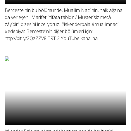
Berceste'nin bu bölümünde, Muallim Naci'nin, halk ağzına
da yerleşen "Marifet iltifata tabîdir / Müşterisiz metâ
zâyidir" dizesini inceliyoruz. #iskenderpala #muallimnaci
#edebiyat Berceste'nin diğer bölümleri için:
http://bit.ly/2QzZZV8 TRT 2 YouTube kanalına...