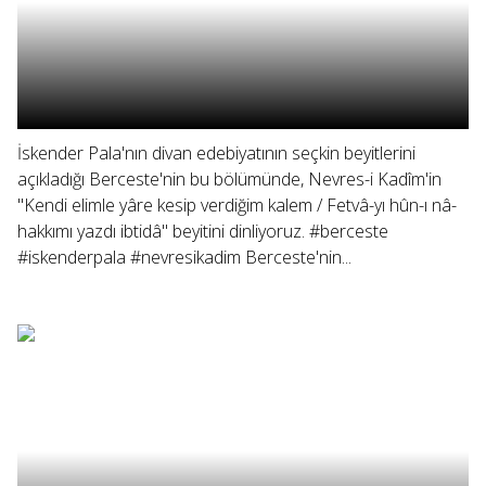
İskender Pala'nın divan edebiyatının seçkin beyitlerini
açıkladığı Berceste'nin bu bölümünde, Nevres-i Kadîm'in
"Kendi elimle yâre kesip verdiğim kalem / Fetvâ-yı hûn-ı nâ-
hakkımı yazdı ibtidâ" beyitini dinliyoruz. #berceste
#iskenderpala #nevresikadim Berceste'nin...