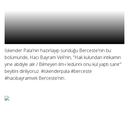
İskender Pala'nın hazırlayıp sunduğu Berceste'nin bu
bölümünde, Hacı Bayram Veli'nin, "Hak kulundan intikamın
yine abdiyle alır / Bilmeyen ilm-i ledünni onu kul yaptı sanır"
beyitini dinliyoruz. #iskenderpala #berceste
#hacıbayramveli Berceste'nin...