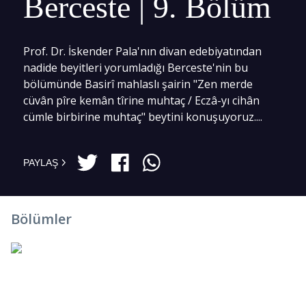
Berceste | 9. Bölüm
Prof. Dr. İskender Pala'nın divan edebiyatından
nadide beyitleri yorumladığı Berceste'nin bu
bölümünde Basirî mahlaslı şairin "Zen merde
cüvân pîre kemân tîrine muhtaç / Eczâ-yı cihân
cümle birbirine muhtaç" beytini konuşuyoruz....
PAYLAŞ
Bölümler