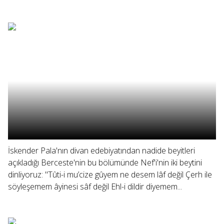
İskender Pala'nın divan edebiyatından nadide beyitleri
açıkladığı Berceste'nin bu bölümünde Nef'i'nin iki beytini
dinliyoruz: "Tûti-i mu’cize gûyem ne desem lâf değil Çerh ile
söyleşemem âyinesi sâf değil Ehl-i dildir diyemem...