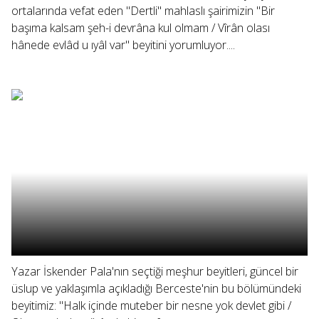
ortalarında vefat eden "Dertli" mahlaslı şairimizin "Bir
başıma kalsam şeh-i devrâna kul olmam / Vîrân olası
hânede evlâd u ıyâl var" beyitini yorumluyor....
Yazar İskender Pala'nın seçtiği meşhur beyitleri, güncel bir
üslup ve yaklaşımla açıkladığı Berceste'nin bu bölümündeki
beyitimiz: "Halk içinde muteber bir nesne yok devlet gibi /