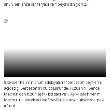
anun her lahza bin feryadı var" beytini dinliyoruz....
İskender Pala'nın divan edebiyatının "berceste" beyitlerini
açıkladığı Berceste'nin bu bölümünde, Fuzuli'nin "Bende
Mecnun'dan füzûn âşıklık isti'dâdı var / Âşık-ı sâdık benim
Mecnun'un ancak adı var" beyitini ele alıyor. #iskenderpala
#fuzuli...