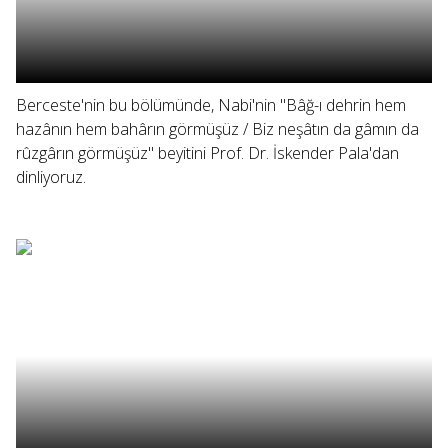
Berceste'nin bu bölümünde, Nabi'nin "Bâğ-ı dehrin hem
hazânın hem bahârın görmüşüz / Biz neşâtın da gâmın da
rûzgârın görmüşüz" beyitini Prof. Dr. İskender Pala'dan
dinliyoruz.