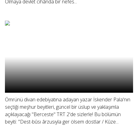
Olmaya devlet cihânda bir nefes...
Ömrünü divan edebiyatına adayan yazar İskender Pala'nın
seçtiği meşhur beyitleri, güncel bir üslup ve yaklaşımla
açıklayacağı "Berceste" TRT 2'de sizlerle! Bu bölümün
beyiti: "Dest-bûsı ârzusıyla ger ölsem dostlar / Kûze...