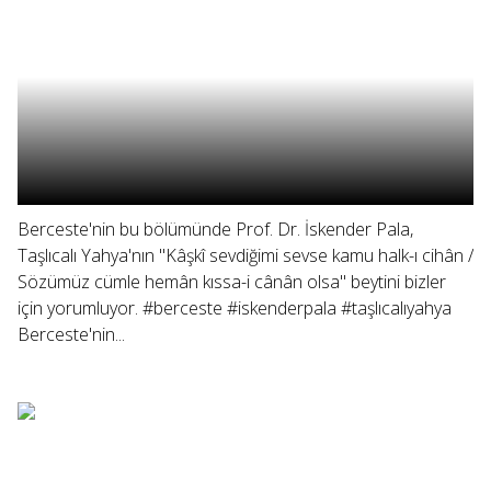
Berceste'nin bu bölümünde Prof. Dr. İskender Pala,
Taşlıcalı Yahya'nın "Kâşkî sevdiğimi sevse kamu halk-ı cihân /
Sözümüz cümle hemân kıssa-i cânân olsa" beytini bizler
için yorumluyor. #berceste #iskenderpala #taşlıcalıyahya
Berceste'nin...