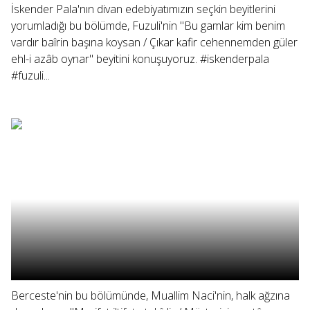
İskender Pala'nın divan edebiyatımızın seçkin beyitlerini
yorumladığı bu bölümde, Fuzuli'nin "Bu gamlar kim benim
vardır baîrin başına koysan / Çıkar kafir cehennemden güler
ehl-i azâb oynar" beyitini konuşuyoruz. #iskenderpala
#fuzuli...
Berceste'nin bu bölümünde, Muallim Naci'nin, halk ağzına