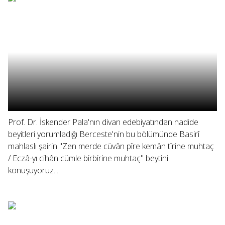
Prof. Dr. İskender Pala'nın divan edebiyatından nadide
beyitleri yorumladığı Berceste'nin bu bölümünde Basirî
mahlaslı şairin "Zen merde cüvân pîre kemân tîrine muhtaç
/ Eczâ-yı cihân cümle birbirine muhtaç" beytini
konuşuyoruz....