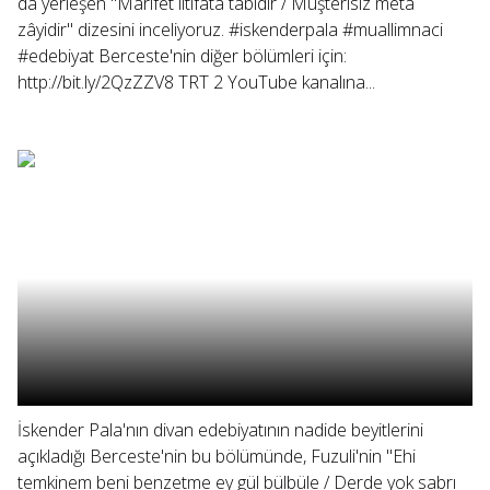
da yerleşen "Marifet iltifata tabîdir / Müşterisiz metâ
zâyidir" dizesini inceliyoruz. #iskenderpala #muallimnaci
#edebiyat Berceste'nin diğer bölümleri için:
http://bit.ly/2QzZZV8 TRT 2 YouTube kanalına...
İskender Pala'nın divan edebiyatının nadide beyitlerini
açıkladığı Berceste'nin bu bölümünde, Fuzuli'nin "Ehi
temkinem beni benzetme ey gül bülbüle / Derde yok sabrı