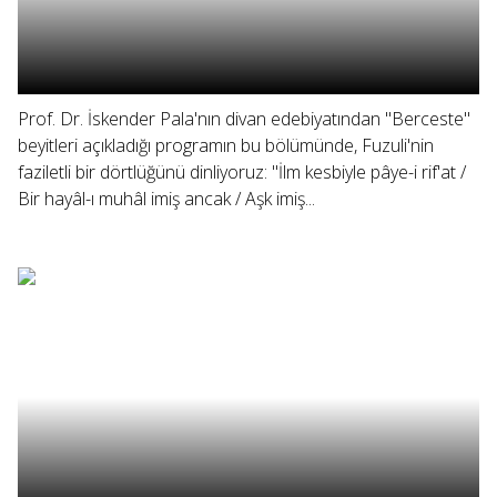
Prof. Dr. İskender Pala'nın divan edebiyatından "Berceste"
beyitleri açıkladığı programın bu bölümünde, Fuzuli'nin
faziletli bir dörtlüğünü dinliyoruz: "İlm kesbiyle pâye-i rif'at /
Bir hayâl-ı muhâl imiş ancak / Aşk imiş...