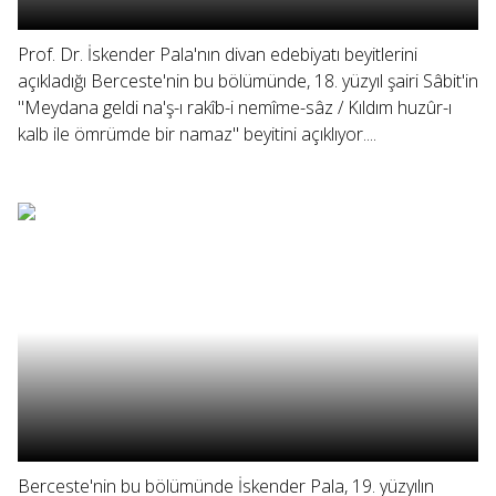
Prof. Dr. İskender Pala'nın divan edebiyatı beyitlerini
açıkladığı Berceste'nin bu bölümünde, 18. yüzyıl şairi Sâbit'in
"Meydana geldi na'ş-ı rakîb-i nemîme-sâz / Kıldım huzûr-ı
kalb ile ömrümde bir namaz" beyitini açıklıyor....
Berceste'nin bu bölümünde İskender Pala, 19. yüzyılın