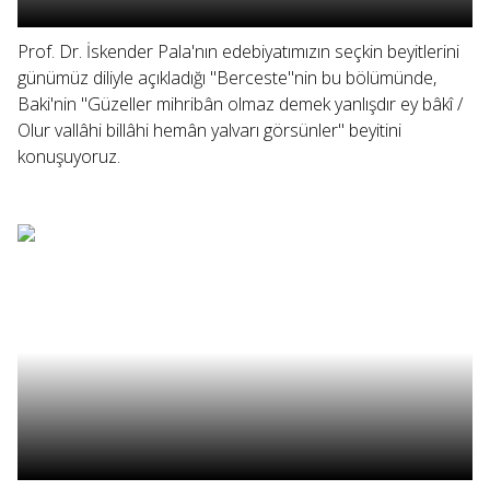
Prof. Dr. İskender Pala'nın edebiyatımızın seçkin beyitlerini
günümüz diliyle açıkladığı "Berceste"nin bu bölümünde,
Baki'nin "Güzeller mihribân olmaz demek yanlışdır ey bâkî /
Olur vallâhi billâhi hemân yalvarı görsünler" beyitini
konuşuyoruz.