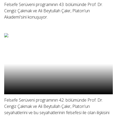
Felsefe Serüveni programının 43. bölümünde Prof. Dr.
Cengiz Çakmak ve Ali Beytullah Çakır, Platon'un
Akademi'sini konuşuyor.
Felsefe Serüveni programının 42. bölümünde Prof. Dr.
Cengiz Çakmak ve Ali Beytullah Çakır, Platon'un
seyahatlerini ve bu seyahatlerinin felsefesi ile olan ilişkisini