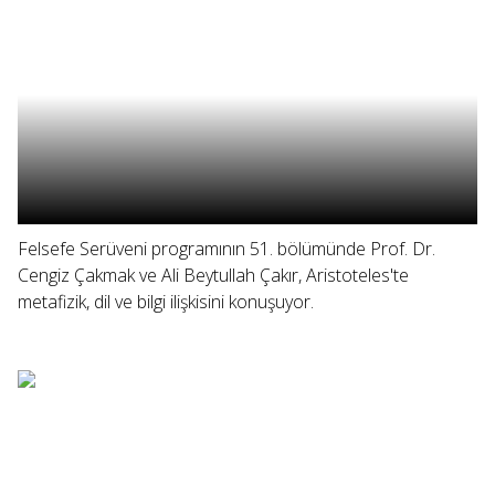
Felsefe Serüveni programının 51. bölümünde Prof. Dr.
Cengiz Çakmak ve Ali Beytullah Çakır, Aristoteles'te
metafizik, dil ve bilgi ilişkisini konuşuyor.