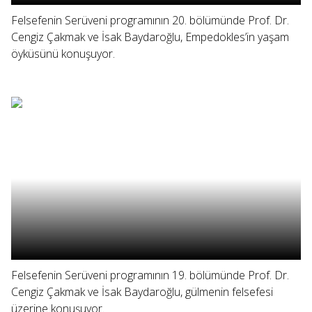
Felsefenin Serüveni programının 20. bölümünde Prof. Dr.
Cengiz Çakmak ve İsak Baydaroğlu, Empedokles’in yaşam
öyküsünü konuşuyor.
Felsefenin Serüveni programının 19. bölümünde Prof. Dr.
Cengiz Çakmak ve İsak Baydaroğlu, gülmenin felsefesi
üzerine konuşuyor.