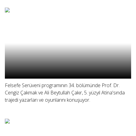
Felsefe Serüveni programının 34. bölümünde Prof. Dr.
Cengiz Çakmak ve Ali Beytullah Çakır, 5. yüzyıl Atina'sında
trajedi yazarları ve oyunlarını konuşuyor.