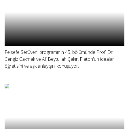
Felsefe Serüveni programının 45. bölümünde Prof. Dr.
Cengiz Çakmak ve Ali Beytullah Çakır, Platon'un idealar
öğretisini ve aşk anlayışını konuşuyor.