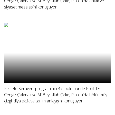
Cengiz Çakmak ve Ali Beytullah Çakır, Platon'da ahlak ve
siyaset meselesini konuşuyor.
Felsefe Serüveni programının 47. bölümünde Prof. Dr.
Cengiz Çakmak ve Ali Beytullah Çakır, Platon'da bölünmüş
çizgi, diyalektik ve tanım anlayışını konuşuyor.