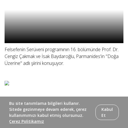
Felsefenin Serüveni programının 16. bölümünde Prof. Dr.
Cengiz Çakmak ve İsak Baydaroğlu, Parmanides'in "Doğa
Üzerine" adlı şiirini konuşuyor.
Bu site tanımlama bilgileri kullanır.
Sitede gezinmeye devam ederek, çerez
Kabul
kullanımımızı kabul etmiş olursunuz.
Et
Çerez Politikamız