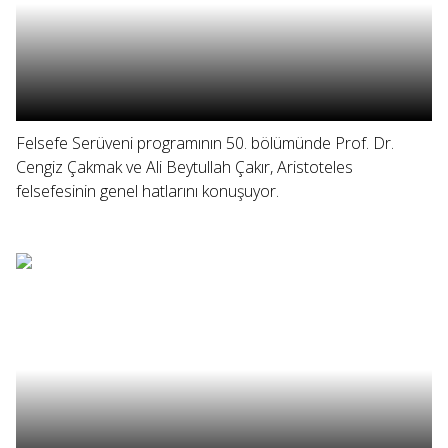
Felsefe Serüveni programının 50. bölümünde Prof. Dr.
Cengiz Çakmak ve Ali Beytullah Çakır, Aristoteles
felsefesinin genel hatlarını konuşuyor.