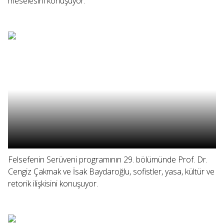
meselesini konuşuyor.
Felsefenin Serüveni programının 29. bölümünde Prof. Dr.
Cengiz Çakmak ve İsak Baydaroğlu, sofistler, yasa, kültür ve
retorik ilişkisini konuşuyor.