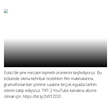
Eskici'de yine mezatın kıymetli ürünlerini keşfediyoruz. Bu
bölümde sıkma kehribar tesbihten film makinalarına,
gramafonlardan şömine saatine birçok eşyada tarihin
izlerini takip ediyoruz. TRT 2 YouTube kanalına abone
olmak için: https://bit.ly/2V0TZDD...