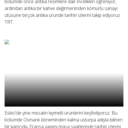
bölümde önce antika resimlere dair incelikleri öğreniyor,
ardından antika bir kahve değirmeninden kömürlü sanayi
ütüsüne birçok antika üründe tarihin izlerini takip ediyoruz.
TRT...
Eskici'de yine mezatın kıymetli ürünlerini keşfediyoruz. Bu
bölümde Osmanlı döneminden kalma usturpa adıyla bilinen
bir kamçıda, Fransa yapımı masa saatlerinde tarihin izlerini