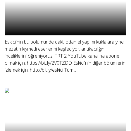
Eskici'nin bu bölümünde daktilodan el yapımı kuklalara yine
mezatın kıymetli eserlerini keşfediyor, antikacılığın
inceliklerini öğreniyoruz. TRT 2 YouTube kanalına abone
olmak için: https://bit.ly/2V0TZDD Eskici'nin diğer bölümlerini
izlemek için: http://bit.ly/eskici Tüm...