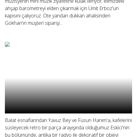
müzisyenin mini müzik ziyafetine kulak veriyor; elimizdeki
ahşap barometreyi elden çıkarmak için Ümit Erboz'un
kapısını çalıyoruz. Öte yandan dükkan ahalisinden
Gökhan'ın müşteri siparişi...
Balat esnaflarından Yavuz Bey ve Füsun Hanım'a, kafelerini
süsleyecek retro bir parça arayışında olduğumuz Eskici'nin
bu bölümünde, antika bir radyo ile dekoratif bir objeyi