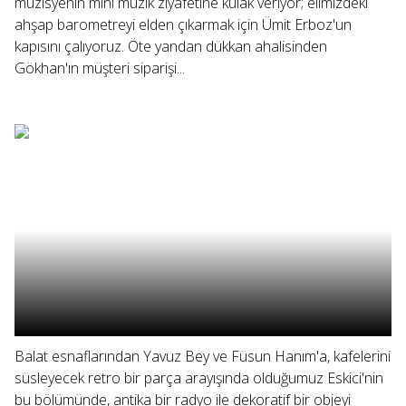
müzisyenin mini müzik ziyafetine kulak veriyor; elimizdeki
ahşap barometreyi elden çıkarmak için Ümit Erboz'un
kapısını çalıyoruz. Öte yandan dükkan ahalisinden
Gökhan'ın müşteri siparişi...
Balat esnaflarından Yavuz Bey ve Füsun Hanım'a, kafelerini
süsleyecek retro bir parça arayışında olduğumuz Eskici'nin
bu bölümünde, antika bir radyo ile dekoratif bir objeyi