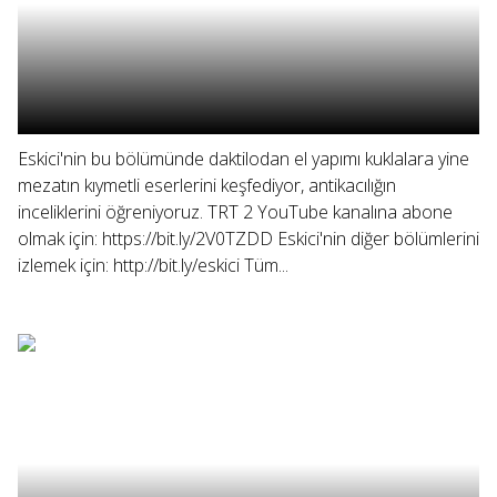
Eskici'nin bu bölümünde daktilodan el yapımı kuklalara yine
mezatın kıymetli eserlerini keşfediyor, antikacılığın
inceliklerini öğreniyoruz. TRT 2 YouTube kanalına abone
olmak için: https://bit.ly/2V0TZDD Eskici'nin diğer bölümlerini
izlemek için: http://bit.ly/eskici Tüm...