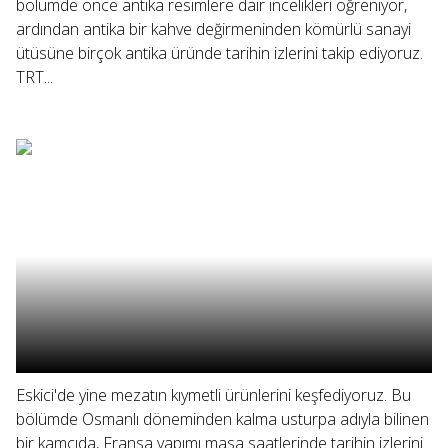
bölümde önce antika resimlere dair incelikleri öğreniyor,
ardından antika bir kahve değirmeninden kömürlü sanayi
ütüsüne birçok antika üründe tarihin izlerini takip ediyoruz.
TRT...
Eskici'de yine mezatın kıymetli ürünlerini keşfediyoruz. Bu
bölümde Osmanlı döneminden kalma usturpa adıyla bilinen
bir kamçıda, Fransa yapımı masa saatlerinde tarihin izlerini