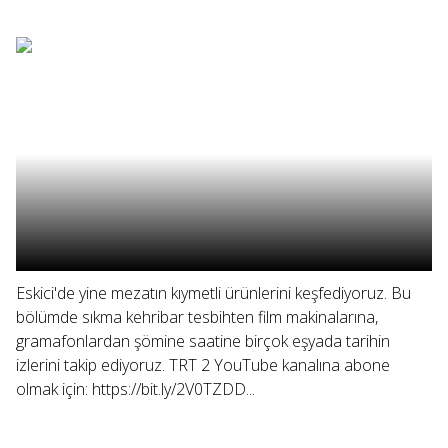
Eskici'de yine mezatın kıymetli ürünlerini keşfediyoruz. Bu
bölümde sıkma kehribar tesbihten film makinalarına,
gramafonlardan şömine saatine birçok eşyada tarihin
izlerini takip ediyoruz. TRT 2 YouTube kanalına abone
olmak için: https://bit.ly/2V0TZDD...