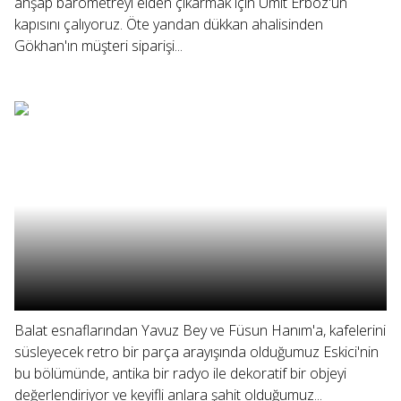
ahşap barometreyi elden çıkarmak için Ümit Erboz'un
kapısını çalıyoruz. Öte yandan dükkan ahalisinden
Gökhan'ın müşteri siparişi...
Balat esnaflarından Yavuz Bey ve Füsun Hanım'a, kafelerini
süsleyecek retro bir parça arayışında olduğumuz Eskici'nin
bu bölümünde, antika bir radyo ile dekoratif bir objeyi
değerlendiriyor ve keyifli anlara şahit olduğumuz...