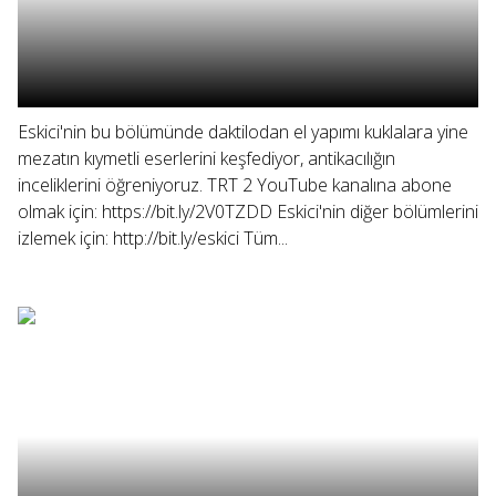
Eskici'nin bu bölümünde daktilodan el yapımı kuklalara yine
mezatın kıymetli eserlerini keşfediyor, antikacılığın
inceliklerini öğreniyoruz. TRT 2 YouTube kanalına abone
olmak için: https://bit.ly/2V0TZDD Eskici'nin diğer bölümlerini
izlemek için: http://bit.ly/eskici Tüm...