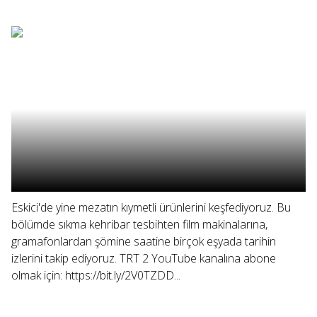
Eskici'de yine mezatın kıymetli ürünlerini keşfediyoruz. Bu
bölümde sıkma kehribar tesbihten film makinalarına,
gramafonlardan şömine saatine birçok eşyada tarihin
izlerini takip ediyoruz. TRT 2 YouTube kanalına abone
olmak için: https://bit.ly/2V0TZDD...