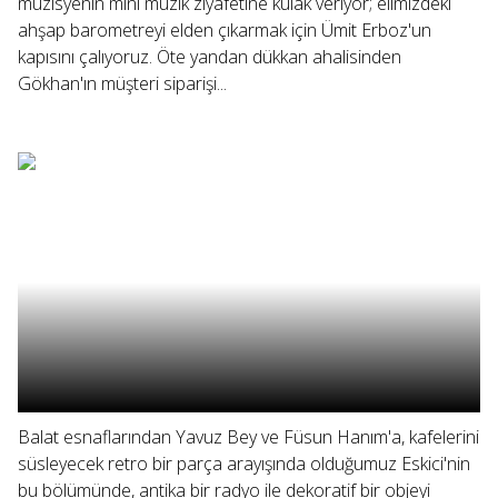
müzisyenin mini müzik ziyafetine kulak veriyor; elimizdeki
ahşap barometreyi elden çıkarmak için Ümit Erboz'un
kapısını çalıyoruz. Öte yandan dükkan ahalisinden
Gökhan'ın müşteri siparişi...
Balat esnaflarından Yavuz Bey ve Füsun Hanım'a, kafelerini
süsleyecek retro bir parça arayışında olduğumuz Eskici'nin
bu bölümünde, antika bir radyo ile dekoratif bir objeyi