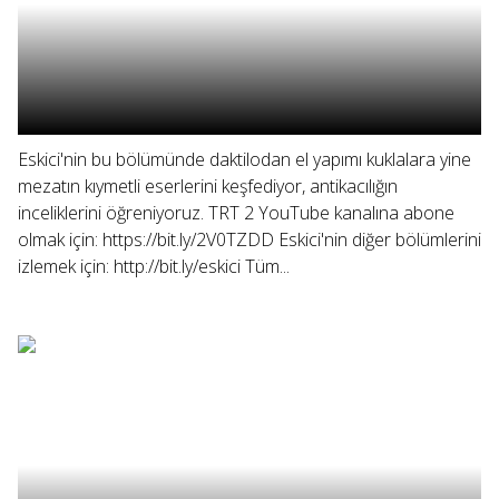
Eskici'nin bu bölümünde daktilodan el yapımı kuklalara yine
mezatın kıymetli eserlerini keşfediyor, antikacılığın
inceliklerini öğreniyoruz. TRT 2 YouTube kanalına abone
olmak için: https://bit.ly/2V0TZDD Eskici'nin diğer bölümlerini
izlemek için: http://bit.ly/eskici Tüm...