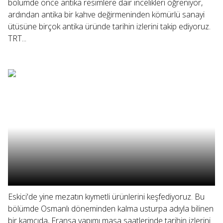
bölümde önce antika resimlere dair incelikleri öğreniyor,
ardından antika bir kahve değirmeninden kömürlü sanayi
ütüsüne birçok antika üründe tarihin izlerini takip ediyoruz.
TRT...
Eskici'de yine mezatın kıymetli ürünlerini keşfediyoruz. Bu
bölümde Osmanlı döneminden kalma usturpa adıyla bilinen
bir kamçıda, Fransa yapımı masa saatlerinde tarihin izlerini