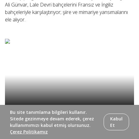
Ali Günvar, Lale Devri bahçelerini Fransız ve İngiliz
bahçeleriyle karşılaştırıyor; şiire ve mimariye yansımalarını
ele alıyor.
Bu site tanımlama bilgileri kullanır.
Kilit Taşı programının 4. bölümünde Süleyman Seyfi Öğün ve
Sitede gezinmeye devam ederek, çerez
Kabul
Ali Günvar, Lale Devri bahçelerini Fransız ve İngiliz
kullanımımızı kabul etmiş olursunuz.
Et
Çerez Politikamız
bahçeleriyle karşılaştırıyor; şiire ve mimariye yansımalarını