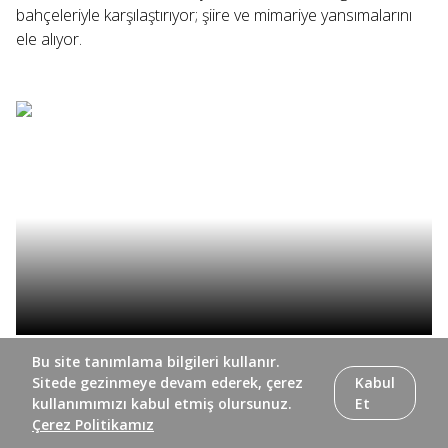
bahçeleriyle karşılaştırıyor; şiire ve mimariye yansımalarını
ele alıyor.
Kilit Taşı programının 4. bölümünde Süleyman Seyfi Öğün ve
Bu site tanımlama bilgileri kullanır.
Ali Günvar, Lale Devri bahçelerini Fransız ve İngiliz
Sitede gezinmeye devam ederek, çerez
Kabul
bahçeleriyle karşılaştırıyor; şiire ve mimariye yansımalarını
kullanımımızı kabul etmiş olursunuz.
Et
Çerez Politikamız
ele alıyor.