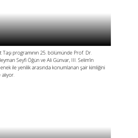
lit Taşı programının 25. bölümünde Prof. Dr.
leyman Seyfi Öğün ve Ali Günvar, III. Selim’in
lenek ile yenilik arasında konumlanan şair kimliğini
 alıyor.