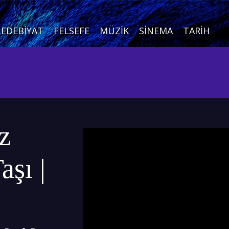
EDEBIYAT
FELSEFE
MÜZIK
SINEMA
TARIH
z
aşı |