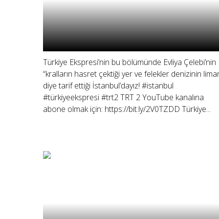
Türkiye Ekspresi’nin bu bölümünde Evliya Çelebi’nin
“kralların hasret çektiği yer ve felekler denizinin lima
diye tarif ettiği İstanbul’dayız! #istanbul
#türkiyeekspresi #trt2 TRT 2 YouTube kanalına
abone olmak için: https://bit.ly/2V0TZDD Türkiye...