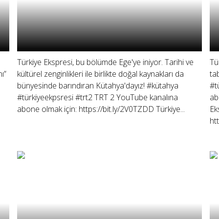
Türkiye Ekspresi, bu bölümde Ege'ye iniyor. Tarihi ve
Tü
nı”
kültürel zenginlikleri ile birlikte doğal kaynakları da
ta
bünyesinde barındıran Kütahya'dayız! #kütahya
#t
#türkiyeekpsresi #trt2 TRT 2 YouTube kanalına
ab
abone olmak için: https://bit.ly/2V0TZDD Türkiye...
Ek
ht