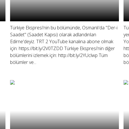
Türkiye Ekspresi'nin bu bölümünde, Osmanlı'da "Der-i
Tü
Saadet" (Saadet Kapısı) olarak adlandırılan
ye
Edirne'deyiz. TRT 2 YouTube kanalına abone olmak
Yo
için: https://bit.ly/2V0TZDD Türkiye Ekspresi'nin diğer
ht
bölümlerini izlemek için: http://bit.ly/2YUclwp Tüm
bö
bölümler ve...
bö