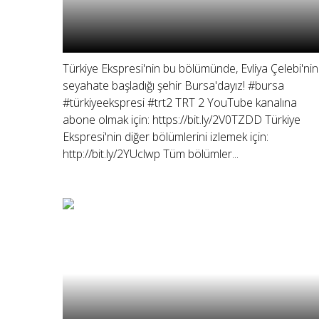
Türkiye Ekspresi'nin bu bölümünde, Evliya Çelebi'nin
seyahate başladığı şehir Bursa'dayız! #bursa
#türkiyeekspresi #trt2 TRT 2 YouTube kanalına
abone olmak için: https://bit.ly/2V0TZDD Türkiye
Ekspresi'nin diğer bölümlerini izlemek için:
http://bit.ly/2YUclwp Tüm bölümler...