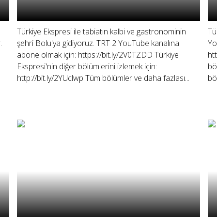
Türkiye Ekspresi ile tabiatın kalbi ve gastronominin
Tü
.
şehri Bolu'ya gidiyoruz. TRT 2 YouTube kanalına
Yo
abone olmak için: https://bit.ly/2V0TZDD Türkiye
ht
Ekspresi'nin diğer bölümlerini izlemek için:
bö
http://bit.ly/2YUclwp Tüm bölümler ve daha fazlası...
böl