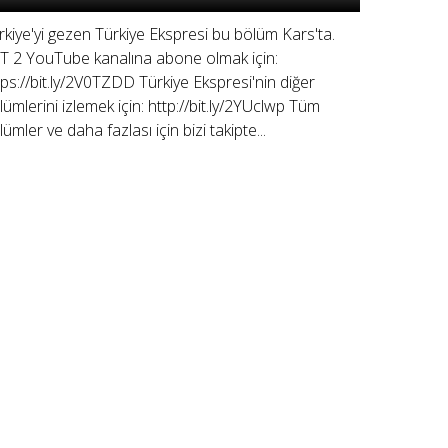
rkiye'yi gezen Türkiye Ekspresi bu bölüm Kars'ta.
T 2 YouTube kanalına abone olmak için:
tps://bit.ly/2V0TZDD Türkiye Ekspresi'nin diğer
lümlerini izlemek için: http://bit.ly/2YUclwp Tüm
lümler ve daha fazlası için bizi takipte...