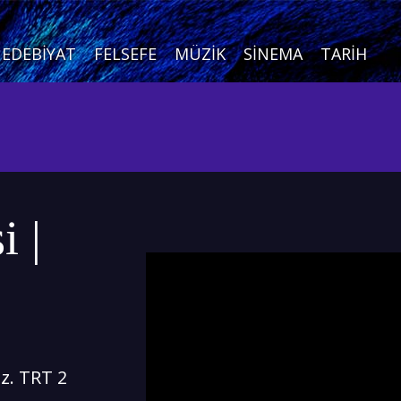
EDEBIYAT
FELSEFE
MÜZIK
SINEMA
TARIH
i |
z. TRT 2