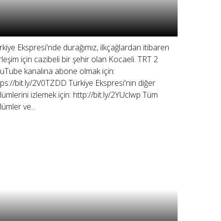
rkiye Ekspresi'nde durağımız, ilkçağlardan itibaren
rleşim için cazibeli bir şehir olan Kocaeli. TRT 2
uTube kanalına abone olmak için:
tps://bit.ly/2V0TZDD Türkiye Ekspresi'nin diğer
lümlerini izlemek için: http://bit.ly/2YUclwp Tüm
lümler ve...