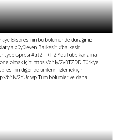
rkiye Ekspresi'nin bu bölümünde durağımız,
biatıyla büyüleyen Balıkesir! #balıkesir
ürkiyeekspresi #trt2 TRT 2 YouTube kanalına
one olmak için: https://bit.ly/2V0TZDD Türkiye
spresi'nin diğer bölümlerini izlemek için:
tp://bit.ly/2YUclwp Tüm bölümler ve daha...