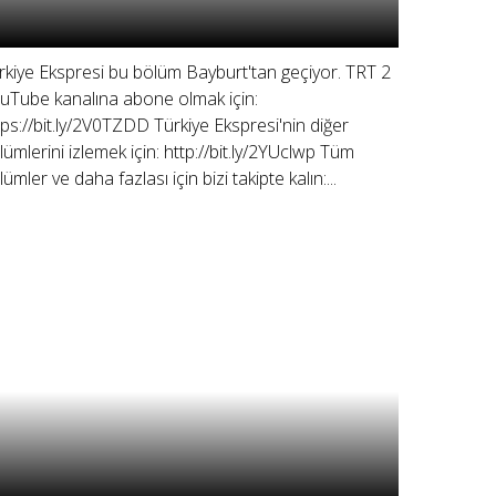
rkiye Ekspresi bu bölüm Bayburt'tan geçiyor. TRT 2
uTube kanalına abone olmak için:
tps://bit.ly/2V0TZDD Türkiye Ekspresi'nin diğer
lümlerini izlemek için: http://bit.ly/2YUclwp Tüm
ümler ve daha fazlası için bizi takipte kalın:...