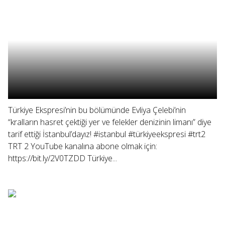
Türkiye Ekspresi’nin bu bölümünde Evliya Çelebi’nin
“kralların hasret çektiği yer ve felekler denizinin limanı” diye
tarif ettiği İstanbul’dayız! #istanbul #türkiyeekspresi #trt2
TRT 2 YouTube kanalına abone olmak için:
https://bit.ly/2V0TZDD Türkiye...