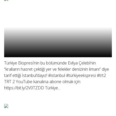
Türkiye Ekspresi’nin bu bölümünde Evliya Çelebi’nin
“kralların hasret çektiği yer ve felekler denizinin limanı” diye
tarif ettiği İstanbul’dayız! #istanbul #türkiyeekspresi #trt2
TRT 2 YouTube kanalına abone olmak için:
https://bit.ly/2V0TZDD Türkiye...