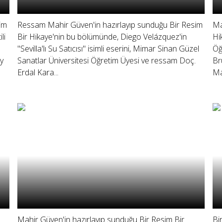
im
Ressam Mahir Güven'in hazırlayıp sunduğu Bir Resim
Ma
li
Bir Hikaye'nin bu bölümünde, Diego Velázquez'in
Hi
"Sevilla'lı Su Satıcısı" isimli eserini, Mimar Sinan Güzel
Öğ
oy
Sanatlar Üniversitesi Öğretim Üyesi ve ressam Doç.
Br
Erdal Kara...
Ma
Mahir Güven'in hazırlayıp sunduğu Bir Resim Bir
Bi