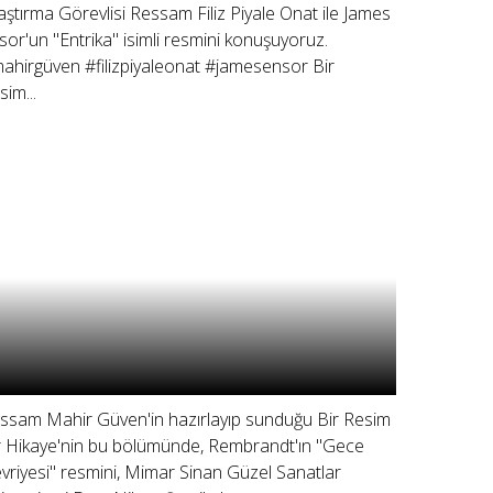
aştırma Görevlisi Ressam Filiz Piyale Onat ile James
sor'un "Entrika" isimli resmini konuşuyoruz.
ahirgüven #filizpiyaleonat #jamesensor Bir
sim...
ssam Mahir Güven'in hazırlayıp sunduğu Bir Resim
r Hikaye'nin bu bölümünde, Rembrandt'ın "Gece
vriyesi" resmini, Mimar Sinan Güzel Sanatlar