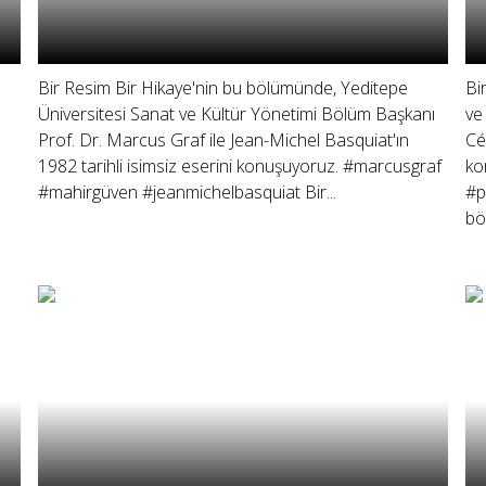
Bir Resim Bir Hikaye'nin bu bölümünde, Yeditepe
Bi
Üniversitesi Sanat ve Kültür Yönetimi Bölüm Başkanı
ve
Prof. Dr. Marcus Graf ile Jean-Michel Basquiat'ın
Cé
1982 tarihli isimsiz eserini konuşuyoruz. #marcusgraf
ko
#mahirgüven #jeanmichelbasquiat Bir...
#p
böl