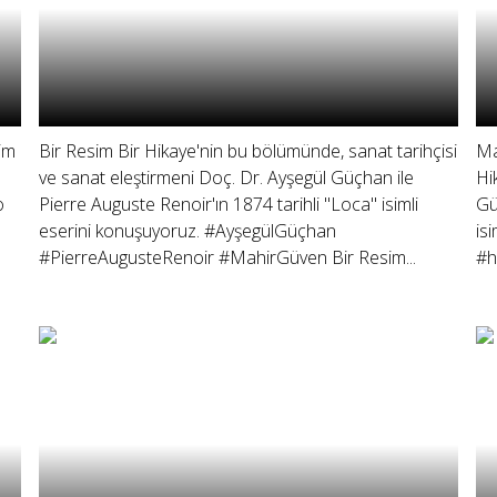
im
Bir Resim Bir Hikaye'nin bu bölümünde, sanat tarihçisi
Ma
ve sanat eleştirmeni Doç. Dr. Ayşegül Güçhan ile
Hi
o
Pierre Auguste Renoir'ın 1874 tarihli "Loca" isimli
Gü
eserini konuşuyoruz. #AyşegülGüçhan
is
#PierreAugusteRenoir #MahirGüven Bir Resim...
#h