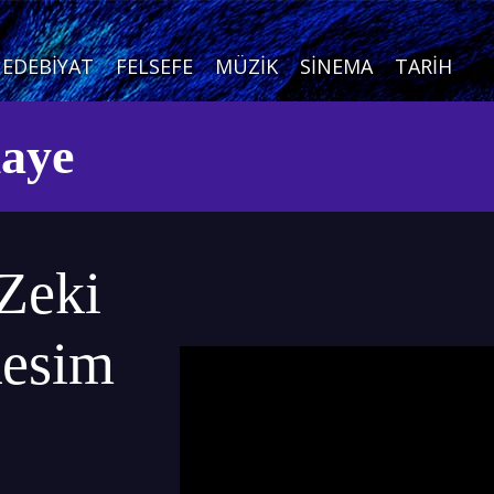
EDEBIYAT
FELSEFE
MÜZIK
SINEMA
TARIH
kaye
Zeki
Resim