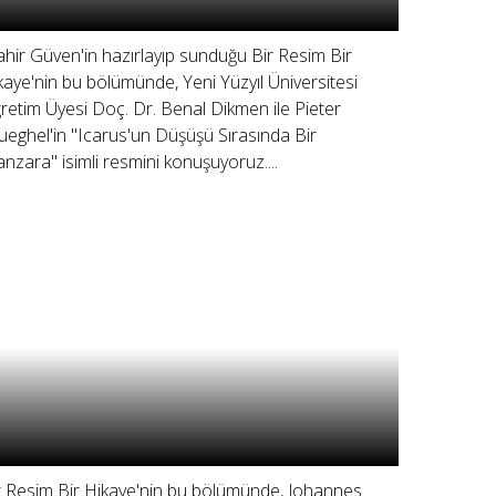
hir Güven'in hazırlayıp sunduğu Bir Resim Bir
kaye'nin bu bölümünde, Yeni Yüzyıl Üniversitesi
retim Üyesi Doç. Dr. Benal Dikmen ile Pieter
ueghel'in "Icarus'un Düşüşü Sırasında Bir
nzara" isimli resmini konuşuyoruz....
r Resim Bir Hikaye'nin bu bölümünde, Johannes