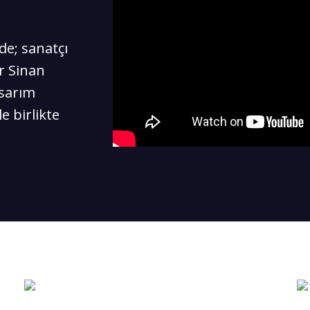
de; sanatçı
ar Sinan
asarım
e birlikte