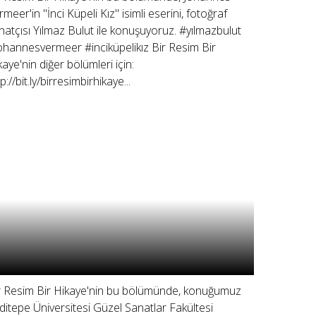
rmeer'in "İnci Küpeli Kız" isimli eserini, fotoğraf
natçısı Yılmaz Bulut ile konuşuyoruz. #yılmazbulut
ohannesvermeer #inciküpelikız Bir Resim Bir
kaye'nin diğer bölümleri için:
p://bit.ly/birresimbirhikaye...
r Resim Bir Hikaye'nin bu bölümünde, konuğumuz
ditepe Üniversitesi Güzel Sanatlar Fakültesi