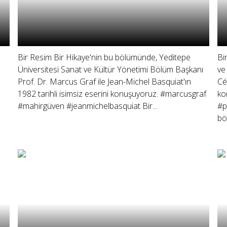
Bir Resim Bir Hikaye'nin bu bölümünde, Yeditepe
Bi
Üniversitesi Sanat ve Kültür Yönetimi Bölüm Başkanı
ve
Prof. Dr. Marcus Graf ile Jean-Michel Basquiat'ın
Cé
1982 tarihli isimsiz eserini konuşuyoruz. #marcusgraf
ko
#mahirgüven #jeanmichelbasquiat Bir...
#p
böl