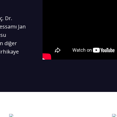
. Dr.
ressamı Jan
osu
n diğer
birhikaye