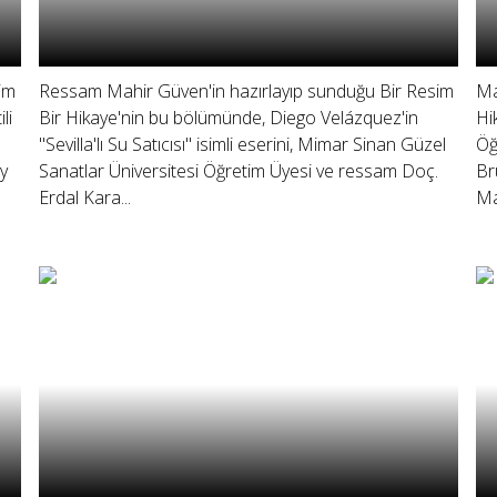
im
Ressam Mahir Güven'in hazırlayıp sunduğu Bir Resim
Ma
li
Bir Hikaye'nin bu bölümünde, Diego Velázquez'in
Hi
"Sevilla'lı Su Satıcısı" isimli eserini, Mimar Sinan Güzel
Öğ
oy
Sanatlar Üniversitesi Öğretim Üyesi ve ressam Doç.
Br
Erdal Kara...
Ma