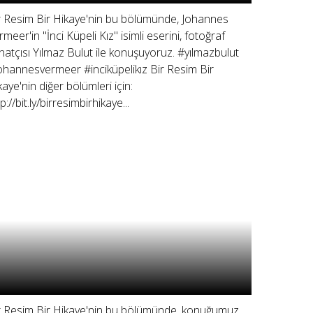
r Resim Bir Hikaye'nin bu bölümünde, Johannes
rmeer'in "İnci Küpeli Kız" isimli eserini, fotoğraf
natçısı Yılmaz Bulut ile konuşuyoruz. #yılmazbulut
ohannesvermeer #inciküpelikız Bir Resim Bir
kaye'nin diğer bölümleri için:
p://bit.ly/birresimbirhikaye...
r Resim Bir Hikaye'nin bu bölümünde, konuğumuz