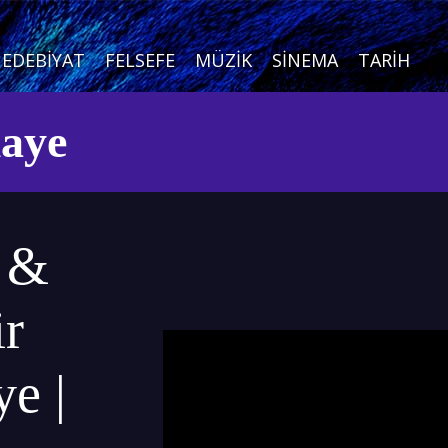
EDEBIYAT
FELSEFE
MÜZIK
SINEMA
TARIH
kaye
 &
ir
e |