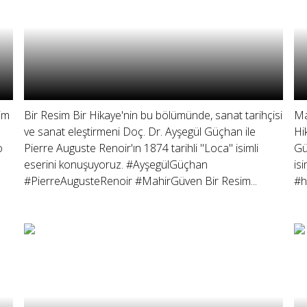
im
Bir Resim Bir Hikaye'nin bu bölümünde, sanat tarihçisi
Ma
ve sanat eleştirmeni Doç. Dr. Ayşegül Güçhan ile
Hi
o
Pierre Auguste Renoir'ın 1874 tarihli "Loca" isimli
Gü
eserini konuşuyoruz. #AyşegülGüçhan
is
#PierreAugusteRenoir #MahirGüven Bir Resim...
#h