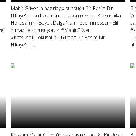
Mahir Güven'in hazırlayıp sunduğu Bir Resim Bir
Bi
Hikaye'nin bu bölümünde, Japon ressam Katsushika
Ve
Hokusai'nin "Büyük Dalga" isimli eserini ressam Elif
sa
eli
Yılmaz ile konuşuyoruz. #MahirGüven
#j
#KatsushikHokusai #ElifYılmaz Bir Resim Bir
Hi
Hikaye'nin...
htt
Ressam Mahir Güven'in hazırlayıp sunduğu Bir Resim
Bi