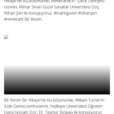
Hikaye'nin bu bölümünde, Rembrandt'ın "Gece Devriyesi"
resmini, Mimar Sinan Güzel Sanatlar Üniversitesi Doç.
Nihan Şen ile konuşuyoruz. #mahirgüven #nihanşen
#rembrant Bir Resim...
Bir Resim Bir Hikaye'nin bu bölümünde, William Turner'ın
Köle Gemisi isimli eserini, Yeditepe Üniversitesi Öğretim
Üyesi ressam Doç. Dr. Teymur Rızayev ile konuşuyoruz.