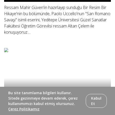
Ressam Mahir Güven'in hazırlayıp sunduğu Bir Resim Bir
Hikaye'nin bu bölümünde, Paolo Uccello'nun "San Romano
Savaşı" isimli eserini, Yeditepe Üniversitesi Güzel Sanatlar
Fakültesi Öğretim Görevlisi ressam Altan Çelem ile
konuşuyoruz....
Bu site tanımlama bilgileri kullanır.
Sitede gezinmeye devam ederek, çerez
Kabul
kullanımımızı kabul etmiş olursunuz.
Et
Çerez Politikamız
Bir Resim Bir Hikaye'nin bu bölümünde, Mimar Sinan Güzel