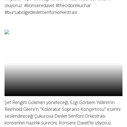
oluyoruz. #konseredavet #theodorekuchar
#bursabölgedevletsenfoniorkestrası...
Şef Rengim Gökmen yöneteceği, Ezgi Görkem Yıldırım'ın
Reinhold Gliere'n "Koloratur Soprano Konçertosu" eserini
seslendireceği Çukurova Devlet Senfoni Orkestrası
konserinin hazırlık sürecini, Konsere Davet'te izliyoruz.