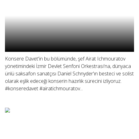
Konsere Davet'in bu bölümünde, şef Airat Ichmouratov
yönetimindeki İzmir Devlet Senfoni Orkestrası'na, dünyaca
ünlü saksafon sanatçısı Daniel Schnyder'ın besteci ve solist
olarak eşlik edeceği konserin hazırlık sürecini izliyoruz.
#konseredavet #airatichmouratov...