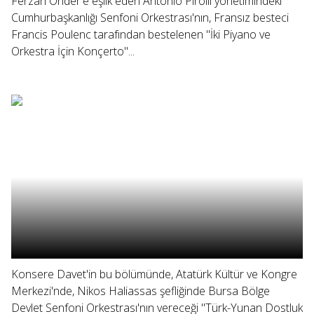
Ferzan Önder'e eşlik eden Antonio Pirolli yönetimindeki
Cumhurbaşkanlığı Senfoni Orkestrası'nın, Fransız besteci
Francis Poulenc tarafından bestelenen "İki Piyano ve
Orkestra İçin Konçerto"...
Konsere Davet'in bu bölümünde, Atatürk Kültür ve Kongre
Merkezi'nde, Nikos Haliassas şefliğinde Bursa Bölge
Devlet Senfoni Orkestrası'nın vereceği "Türk-Yunan Dostluk