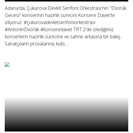
Adana'da, Çukurova Devlet Senfoni Orkestrası'nın "Dvorák
Gecesi" konserinin hazırlık sürecini Konsere Davet'te
izliyoruz. #çukurovadevletsenfoniorkestrası
#AntonínDvořák #konseredavet TRT 2'de izlediğimiz
konserlerin hazırlık sürecine ve sahne arkasına bir bakış.
Sanatçıların provalarına, kulis...