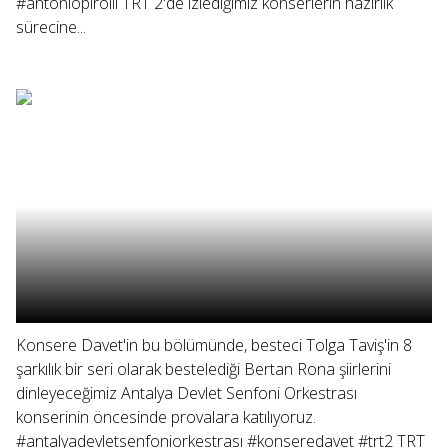
#antoniopirolli TRT 2'de izlediğimiz konserlerin hazırlık
sürecine...
Konsere Davet'in bu bölümünde, besteci Tolga Taviş'in 8
şarkılık bir seri olarak bestelediği Bertan Rona şiirlerini
dinleyeceğimiz Antalya Devlet Senfoni Orkestrası
konserinin öncesinde provalara katılıyoruz.
#antalyadevletsenfoniorkestrası #konseredavet #trt2 TRT