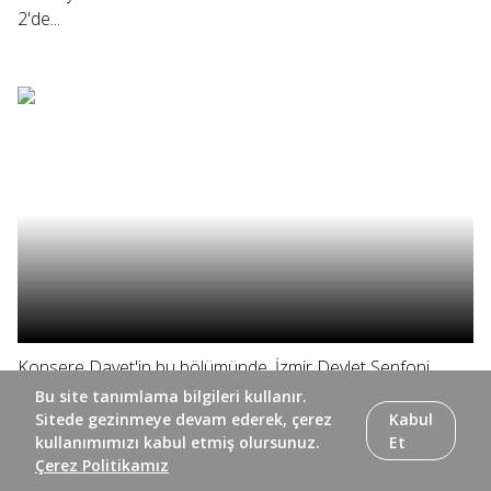
2'de...
Konsere Davet'in bu bölümünde, İzmir Devlet Senfoni
Orkestrası'nın Ahmed Adnan Saygun Sanat Merkezi'nde
Bu site tanımlama bilgileri kullanır.
vereceği konser öncesi hazırlık çalışmalarını izliyor ve
Sitede gezinmeye devam ederek, çerez
Kabul
kullanımımızı kabul etmiş olursunuz.
Et
müzisyenleri dinliyoruz. #izmirdevletsenfoniorkestrası
Çerez Politikamız
#konseredavet #trt2 TRT 2'de izlediğimiz konserlerin