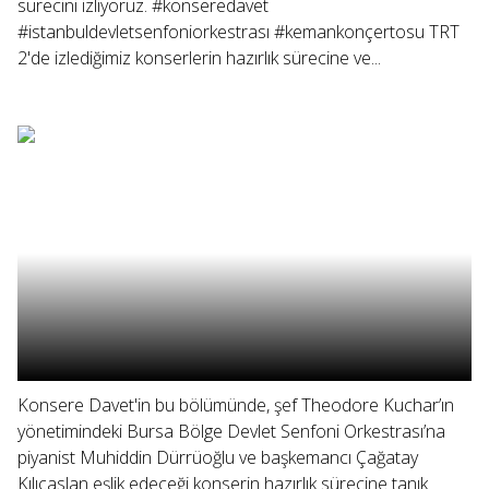
sürecini izliyoruz. #konseredavet
#istanbuldevletsenfoniorkestrası #kemankonçertosu TRT
2'de izlediğimiz konserlerin hazırlık sürecine ve...
Konsere Davet'in bu bölümünde, şef Theodore Kuchar’ın
yönetimindeki Bursa Bölge Devlet Senfoni Orkestrası’na
piyanist Muhiddin Dürrüoğlu ve başkemancı Çağatay
Kılıçaslan eşlik edeceği konserin hazırlık sürecine tanık