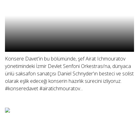
Konsere Davet'in bu bölümünde, şef Airat Ichmouratov
yönetimindeki İzmir Devlet Senfoni Orkestrası'na, dünyaca
ünlü saksafon sanatçısı Daniel Schnyder'ın besteci ve solist
olarak eşlik edeceği konserin hazırlık sürecini izliyoruz.
#konseredavet #airatichmouratov...