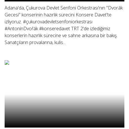
Adana'da, Çukurova Devlet Senfoni Orkestrası'nın "Dvorák
Gecesi" konserinin hazırlık sürecini Konsere Davet'te
izliyoruz. #çukurovadevletsenfoniorkestrası
#AntonínDvořák #konseredavet TRT 2'de izlediğimiz
konserlerin hazırlık sürecine ve sahne arkasına bir bakış.
Sanatçıların provalarına, kulis...