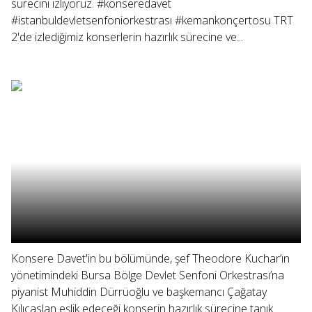
sürecini izliyoruz. #konseredavet
#istanbuldevletsenfoniorkestrası #kemankonçertosu TRT
2'de izlediğimiz konserlerin hazırlık sürecine ve...
Konsere Davet'in bu bölümünde, şef Theodore Kuchar’ın
yönetimindeki Bursa Bölge Devlet Senfoni Orkestrası’na
piyanist Muhiddin Dürrüoğlu ve başkemancı Çağatay
Kılıçaslan eşlik edeceği konserin hazırlık sürecine tanık