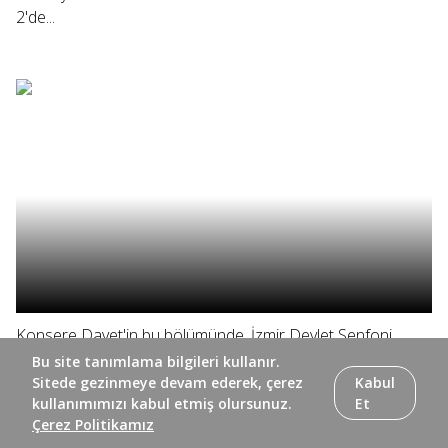
2'de...
Konsere Davet'in bu bölümünde, İzmir Devlet Senfoni
Orkestrası'nın Ahmed Adnan Saygun Sanat Merkezi'nde
Bu site tanımlama bilgileri kullanır.
vereceği konser öncesi hazırlık çalışmalarını izliyor ve
Sitede gezinmeye devam ederek, çerez
Kabul
kullanımımızı kabul etmiş olursunuz.
Et
müzisyenleri dinliyoruz. #izmirdevletsenfoniorkestrası
Çerez Politikamız
#konseredavet #trt2 TRT 2'de izlediğimiz konserlerin