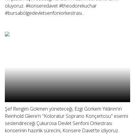
oluyoruz. #konseredavet #theodorekuchar
#bursabölgedevletsenfoniorkestrası...
Şef Rengim Gökmen yöneteceği, Ezgi Görkem Yıldırım'ın
Reinhold Gliere'n "Koloratur Soprano Konçertosu" eserini
seslendireceği Çukurova Devlet Senfoni Orkestrası
konserinin hazırlık sürecini, Konsere Davet'te izliyoruz.