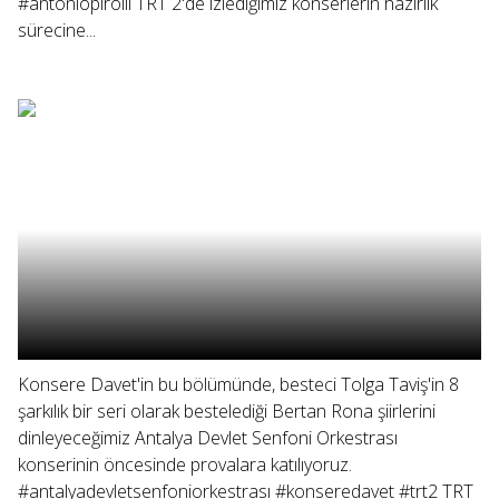
#antoniopirolli TRT 2'de izlediğimiz konserlerin hazırlık
sürecine...
Konsere Davet'in bu bölümünde, besteci Tolga Taviş'in 8
şarkılık bir seri olarak bestelediği Bertan Rona şiirlerini
dinleyeceğimiz Antalya Devlet Senfoni Orkestrası
konserinin öncesinde provalara katılıyoruz.
#antalyadevletsenfoniorkestrası #konseredavet #trt2 TRT