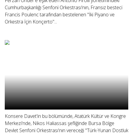
Ferzan Önder'e eşlik eden Antonio Pirolli yönetimindeki
Cumhurbaşkanlığı Senfoni Orkestrası'nın, Fransız besteci
Francis Poulenc tarafından bestelenen "İki Piyano ve
Orkestra İçin Konçerto"...
Konsere Davet'in bu bölümünde, Atatürk Kültür ve Kongre
Merkezi'nde, Nikos Haliassas şefliğinde Bursa Bölge
Devlet Senfoni Orkestrası'nın vereceği "Türk-Yunan Dostluk