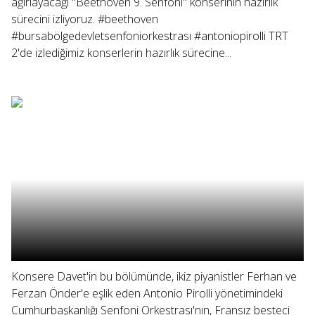
ağırlayacağı "Beethoven 9. Senfoni" konserinin hazırlık
sürecini izliyoruz. #beethoven
#bursabölgedevletsenfoniorkestrası #antoniopirolli TRT
2'de izlediğimiz konserlerin hazırlık sürecine...
Konsere Davet'in bu bölümünde, ikiz piyanistler Ferhan ve
Ferzan Önder'e eşlik eden Antonio Pirolli yönetimindeki
Cumhurbaşkanlığı Senfoni Orkestrası'nın, Fransız besteci