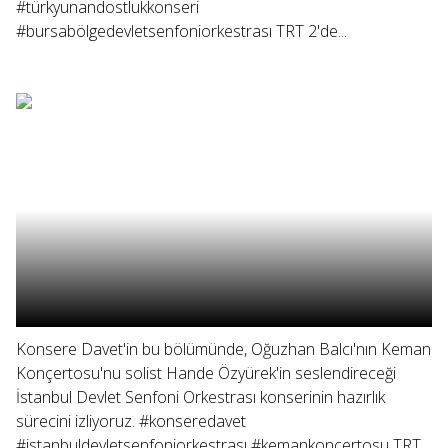
#türkyunandostlukkonseri
#bursabölgedevletsenfoniorkestrası TRT 2'de...
Konsere Davet'in bu bölümünde, Oğuzhan Balcı'nın Keman
Konçertosu'nu solist Hande Özyürek'in seslendireceği
İstanbul Devlet Senfoni Orkestrası konserinin hazırlık
sürecini izliyoruz. #konseredavet
#istanbuldevletsenfoniorkestrası #kemankonçertosu TRT