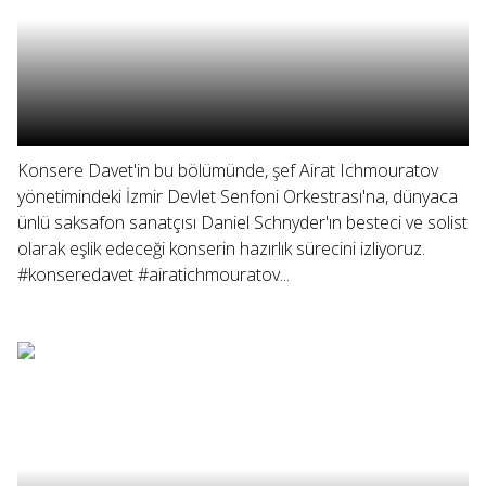
Konsere Davet'in bu bölümünde, şef Airat Ichmouratov
yönetimindeki İzmir Devlet Senfoni Orkestrası'na, dünyaca
ünlü saksafon sanatçısı Daniel Schnyder'ın besteci ve solist
olarak eşlik edeceği konserin hazırlık sürecini izliyoruz.
#konseredavet #airatichmouratov...