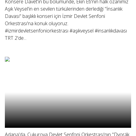
Konsere Davet'in bu bölümünde, Ekin Eti'nin halk ozanımız
Aşık Veysel'in en sevilen türkülerinden derlediği "İnsanlık
Davası" başlıklı konseri için İzmir Devlet Senfoni
Orkestrası'na konuk oluyoruz.
#izmirdevletsenfoniorkestrası #aşıkveysel #insanlıkdavası
TRT 2'de...
Adana'da, Çukurova Devlet Senfoni Orkestrası'nın "Dvorák