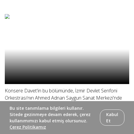
Konsere Davet'in bu bölümünde, İzmir Devlet Senfoni
Orkestrası'nın Ahmed Adnan Saygun Sanat Merkezi'nde
vereceği konser öncesi hazırlık çalışmalarını izliyor ve
Bu site tanımlama bilgileri kullanır.
müzisyenleri dinliyoruz. #izmirdevletsenfoniorkestrası
Sitede gezinmeye devam ederek, çerez
Kabul
#konseredavet #trt2 TRT 2'de izlediğimiz konserlerin
kullanımımızı kabul etmiş olursunuz.
Et
hazırlık...
Çerez Politikamız