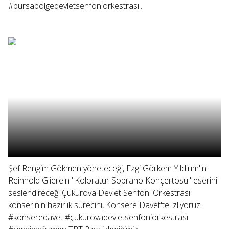
#bursabölgedevletsenfoniorkestrası...
Şef Rengim Gökmen yöneteceği, Ezgi Görkem Yıldırım'ın
Reinhold Gliere'n "Koloratur Soprano Konçertosu" eserini
seslendireceği Çukurova Devlet Senfoni Orkestrası
konserinin hazırlık sürecini, Konsere Davet'te izliyoruz.
#konseredavet #çukurovadevletsenfoniorkestrası