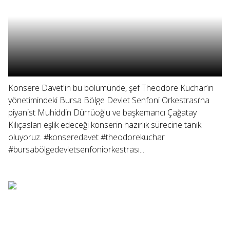
Konsere Davet'in bu bölümünde, şef Theodore Kuchar’ın
yönetimindeki Bursa Bölge Devlet Senfoni Orkestrası’na
piyanist Muhiddin Dürrüoğlu ve başkemancı Çağatay
Kılıçaslan eşlik edeceği konserin hazırlık sürecine tanık
oluyoruz. #konseredavet #theodorekuchar
#bursabölgedevletsenfoniorkestrası...