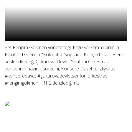
Şef Rengim Gökmen yöneteceği, Ezgi Görkem Yıldırım'ın
Reinhold Gliere'n "Koloratur Soprano Konçertosu" eserini
seslendireceği Çukurova Devlet Senfoni Orkestrası
konserinin hazırlık sürecini, Konsere Davet'te izliyoruz.
#konseredavet #çukurovadevletsenfoniorkestrası
#rengimgökmen TRT 2'de izlediğimiz...