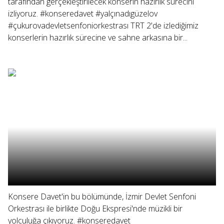
tarafından gerçekleştirilecek konserin hazırlık sürecini
izliyoruz. #konseredavet #yalçınadıgüzelov
#çukurovadevletsenfoniorkestrası TRT 2'de izlediğimiz
konserlerin hazırlık sürecine ve sahne arkasına bir...
Konsere Davet'in bu bölümünde, İzmir Devlet Senfoni
Orkestrası ile birlikte Doğu Ekspresi'nde müzikli bir
yolculuğa çıkıyoruz. #konseredavet