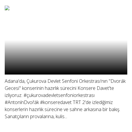
Adana'da, Çukurova Devlet Senfoni Orkestrası'nın "Dvorák
Gecesi" konserinin hazırlık sürecini Konsere Davet'te
izliyoruz. #çukurovadevletsenfoniorkestrası
#AntonínDvořák #konseredavet TRT 2'de izlediğimiz
konserlerin hazırlık sürecine ve sahne arkasına bir bakış.
Sanatçıların provalarına, kulis...