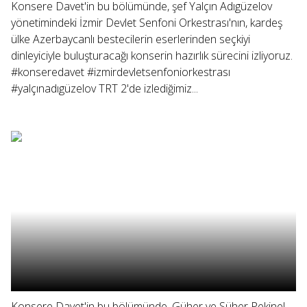
Konsere Davet'in bu bölümünde, şef Yalçın Adıgüzelov
yönetimindeki İzmir Devlet Senfoni Orkestrası'nın, kardeş
ülke Azerbaycanlı bestecilerin eserlerinden seçkiyi
dinleyiciyle buluşturacağı konserin hazırlık sürecini izliyoruz.
#konseredavet #izmirdevletsenfoniorkestrası
#yalçınadıgüzelov TRT 2'de izlediğimiz...
Konsere Davet'in bu bölümünde, Güher ve Süher Pekinel