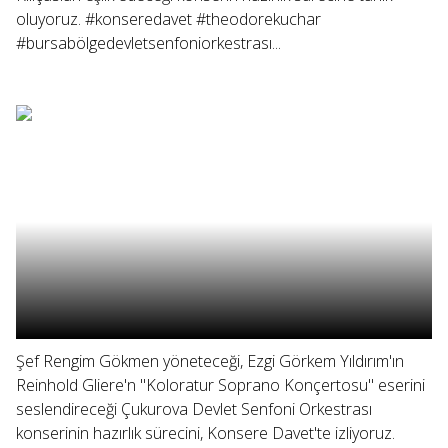
oluyoruz. #konseredavet #theodorekuchar
#bursabölgedevletsenfoniorkestrası...
Şef Rengim Gökmen yöneteceği, Ezgi Görkem Yıldırım'ın
Reinhold Gliere'n "Koloratur Soprano Konçertosu" eserini
seslendireceği Çukurova Devlet Senfoni Orkestrası
konserinin hazırlık sürecini, Konsere Davet'te izliyoruz.