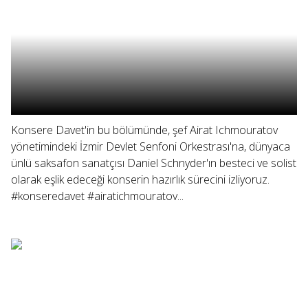
Konsere Davet'in bu bölümünde, şef Airat Ichmouratov
yönetimindeki İzmir Devlet Senfoni Orkestrası'na, dünyaca
ünlü saksafon sanatçısı Daniel Schnyder'ın besteci ve solist
olarak eşlik edeceği konserin hazırlık sürecini izliyoruz.
#konseredavet #airatichmouratov...