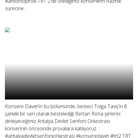
#antoniopirolli TRT 2'de izlediğimiz konserlerin hazırlık
sürecine...
Konsere Davet'in bu bölümünde, besteci Tolga Taviş'in 8
şarkılık bir seri olarak bestelediği Bertan Rona şiirlerini
dinleyeceğimiz Antalya Devlet Senfoni Orkestrası
konserinin öncesinde provalara katılıyoruz.
#antalyadevletsenfoniorkestrası #konseredavet #trt2 TRT