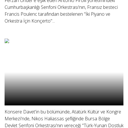
Ferzan Önder'e eşlik eden Antonio Pirolli yönetimindeki
Cumhurbaşkanlığı Senfoni Orkestrası'nın, Fransız besteci
Francis Poulenc tarafından bestelenen "İki Piyano ve
Orkestra İçin Konçerto"...
Konsere Davet'in bu bölümünde, Atatürk Kültür ve Kongre
Merkezi'nde, Nikos Haliassas şefliğinde Bursa Bölge
Devlet Senfoni Orkestrası'nın vereceği "Türk-Yunan Dostluk