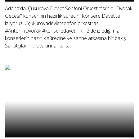
Adana'da, Çukurova Devlet Senfoni Orkestrası'nın "Dvorák
Gecesi" konserinin hazırlık sürecini Konsere Davet'te
izliyoruz. #çukurovadevletsenfoniorkestrası
#AntonínDvořák #konseredavet TRT 2'de izlediğimiz
konserlerin hazırlık sürecine ve sahne arkasına bir bakış.
Sanatçıların provalarına, kulis...