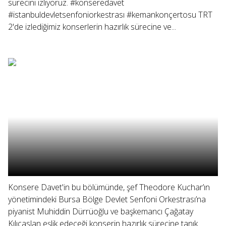
sürecini izliyoruz. #konseredavet
#istanbuldevletsenfoniorkestrası #kemankonçertosu TRT
2'de izlediğimiz konserlerin hazırlık sürecine ve...
Konsere Davet'in bu bölümünde, şef Theodore Kuchar’ın
yönetimindeki Bursa Bölge Devlet Senfoni Orkestrası’na
piyanist Muhiddin Dürrüoğlu ve başkemancı Çağatay
Kılıçaslan eşlik edeceği konserin hazırlık sürecine tanık