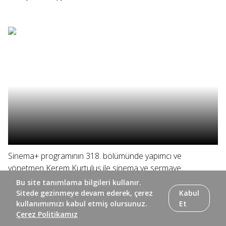
Sinema+ programının 318. bölümünde yapımcı ve
yönetmen Kerem Kurtuluş ile sinema ve sermaye
arasındaki ilişki ele alınıyor, Elif Eda ve yönetmen Doğuş
Bu site tanımlama bilgileri kullanır.
Algün yönetmenin ilk uzun metrajı "Ölü Mevsim"i
Sitede gezinmeye devam ederek, çerez
Kabul
konuşuyor.
kullanımımızı kabul etmiş olursunuz.
Et
Çerez Politikamız