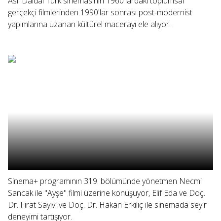
Aslı Daldal Türk sinemasının 1960'lardaki toplumsal
gerçekçi filmlerinden 1990'lar sonrası post-modernist
yapımlarına uzanan kültürel macerayı ele alıyor.
Sinema+ programının 319. bölümünde yönetmen Necmi
Sancak ile "Ayşe" filmi üzerine konuşuyor, Elif Eda ve Doç.
Dr. Fırat Sayıvı ve Doç. Dr. Hakan Erkılıç ile sinemada seyir
deneyimi tartışıyor.