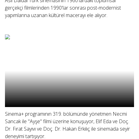
Aslı Daldal Türk sinemasının 1960'lardaki toplumsal
gerçekçi filmlerinden 1990'lar sonrası post-modernist
yapımlarına uzanan kültürel macerayı ele alıyor.
Sinema+ programının 319. bölümünde yönetmen Necmi
Sancak ile "Ayşe" filmi üzerine konuşuyor, Elif Eda ve Doç.
Dr. Fırat Sayıvı ve Doç. Dr. Hakan Erkılıç ile sinemada seyir
deneyimi tartışıyor.