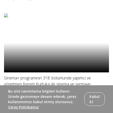
Sinema+ programının 318. bölümünde yapımcı ve
yönetmen Kerem Kurtuluş ile sinema ve sermaye
arasındaki ilişki ele alınıyor, Elif Eda ve yönetmen Doğuş
Bu site tanımlama bilgileri kullanır.
Algün yönetmenin ilk uzun metrajı "Ölü Mevsim"i
Sitede gezinmeye devam ederek, çerez
Kabul
konuşuyor.
kullanımımızı kabul etmiş olursunuz.
Et
Çerez Politikamız