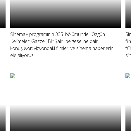
Sinema+ programının 335. bölümünde "Özgün
Si
Kelimeler: Gazzeli Bir Şair" belgeseline dair
fi
konuşuyor; vizyondaki filmleri ve sinema haberlerini
“C
ele alıyoruz.
si