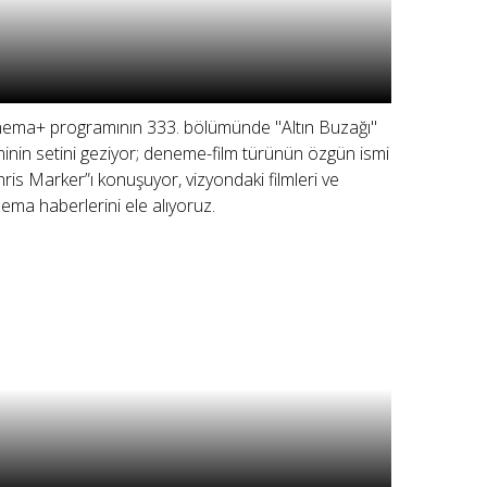
nema+ programının 333. bölümünde "Altın Buzağı"
lminin setini geziyor; deneme-film türünün özgün ismi
hris Marker”ı konuşuyor, vizyondaki filmleri ve
nema haberlerini ele alıyoruz.