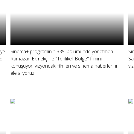
iye
Sinema+ programının 339. bölümünde yönetmen
Si
di
Ramazan Ekmekçi ile "Tehlikeli Bölge" filmini
Sa
ı
konuşuyor; vizyondaki filmleri ve sinema haberlerini
vi
ele alıyoruz.