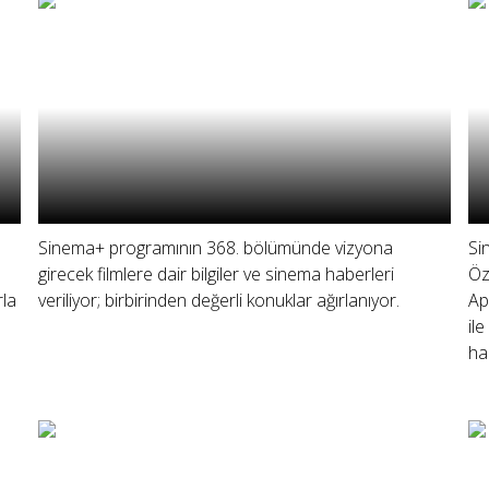
Sinema+ programının 368. bölümünde vizyona
Si
girecek filmlere dair bilgiler ve sinema haberleri
Öz
rla
veriliyor; birbirinden değerli konuklar ağırlanıyor.
Ap
il
ha