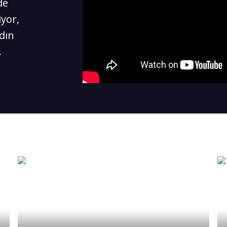
de
yor,
adın
.