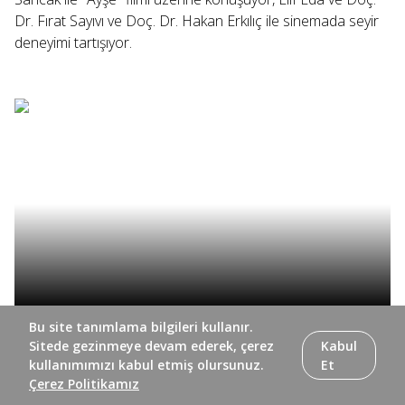
Dr. Fırat Sayıvı ve Doç. Dr. Hakan Erkılıç ile sinemada seyir
deneyimi tartışıyor.
Bu site tanımlama bilgileri kullanır.
Sinema+ programının 318. bölümünde yapımcı ve
Sitede gezinmeye devam ederek, çerez
Kabul
yönetmen Kerem Kurtuluş ile sinema ve sermaye
kullanımımızı kabul etmiş olursunuz.
Et
arasındaki ilişki ele alınıyor, Elif Eda ve yönetmen Doğuş
Çerez Politikamız
Algün yönetmenin ilk uzun metrajı "Ölü Mevsim"i