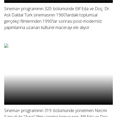
Sinema+ programının 320. bölümünde Elif Eda ve Doç. Dr.
Aslı Daldal Türk sinemasının 1960'lardaki toplumsal
gerçekçi filmlerinden 1990'lar sonrası post-modernist
yapımlarına uzanan kültürel macerayı ele alıyor.
Sinema+ programının 319. bölümünde yönetmen Necmi
Sancak ile "Ayşe" filmi üzerine konuşuyor, Elif Eda ve Doç.