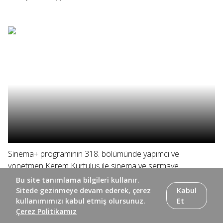
Sinema+ programının 318. bölümünde yapımcı ve
yönetmen Kerem Kurtuluş ile sinema ve sermaye
arasındaki ilişki ele alınıyor, Elif Eda ve yönetmen Doğuş
Bu site tanımlama bilgileri kullanır.
Algün yönetmenin ilk uzun metrajı "Ölü Mevsim"i
Sitede gezinmeye devam ederek, çerez
Kabul
konuşuyor.
kullanımımızı kabul etmiş olursunuz.
Et
Çerez Politikamız