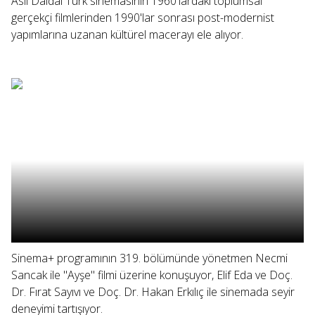
Aslı Daldal Türk sinemasının 1960'lardaki toplumsal
gerçekçi filmlerinden 1990'lar sonrası post-modernist
yapımlarına uzanan kültürel macerayı ele alıyor.
Sinema+ programının 319. bölümünde yönetmen Necmi
Sancak ile "Ayşe" filmi üzerine konuşuyor, Elif Eda ve Doç.
Dr. Fırat Sayıvı ve Doç. Dr. Hakan Erkılıç ile sinemada seyir
deneyimi tartışıyor.