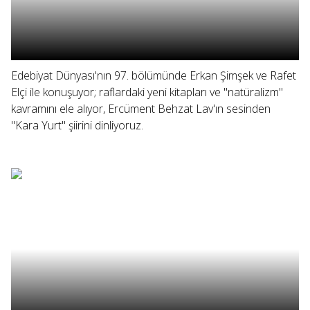
Edebiyat Dünyası'nın 97. bölümünde Erkan Şimşek ve Rafet
Elçi ile konuşuyor; raflardaki yeni kitapları ve "natüralizm"
kavramını ele alıyor, Ercüment Behzat Lav'ın sesinden
"Kara Yurt" şiirini dinliyoruz.