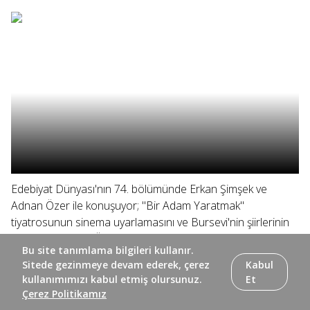
Edebiyat Dünyası'nın 74. bölümünde Erkan Şimşek ve
Adnan Özer ile konuşuyor; "Bir Adam Yaratmak"
tiyatrosunun sinema uyarlamasını ve Bursevi'nin şiirlerinin
şerhini ele alıyor, Özdemir Asaf'ın sesinden "Pay" isimli şiiri
Bu site tanımlama bilgileri kullanır.
dinliyoruz.
Sitede gezinmeye devam ederek, çerez
Kabul
kullanımımızı kabul etmiş olursunuz.
Et
Çerez Politikamız