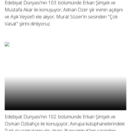
Edebiyat Dünyası'nın 103. bölümünde Erkan Şimşek ve
Mustafa Akar ile konuşuyor; Adnan Özer şiir evinin açılışını
ve Aşık Veysel'i ele alıyor; Murat Sözer'in sesinden "Çok
Vasat" şiirini dinliyoruz.
Edebiyat Dünyası'nın 102. bölümünde Erkan Şimşek ve
Osman Özbahçe ile konuşuyor; Avrupa kütüphanelerindeki
Türk el yazmalarını ele alıyor, Bünyamin K'nın sesinden