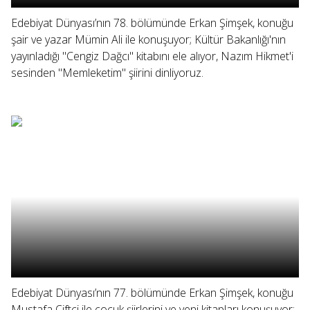
Edebiyat Dünyası’nın 78. bölümünde Erkan Şimşek, konuğu
şair ve yazar Mümin Ali ile konuşuyor; Kültür Bakanlığı'nın
yayınladığı "Cengiz Dağcı" kitabını ele alıyor, Nazım Hikmet'i
sesinden "Memleketim" şiirini dinliyoruz.
Edebiyat Dünyası’nın 77. bölümünde Erkan Şimşek, konuğu
Mustafa Çiftci ile çocuk şiirlerini ve yeni kitapları konuşuyor;