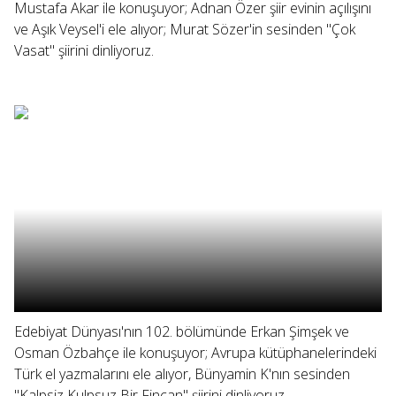
Mustafa Akar ile konuşuyor; Adnan Özer şiir evinin açılışını
ve Aşık Veysel'i ele alıyor; Murat Sözer'in sesinden "Çok
Vasat" şiirini dinliyoruz.
Edebiyat Dünyası'nın 102. bölümünde Erkan Şimşek ve
Osman Özbahçe ile konuşuyor; Avrupa kütüphanelerindeki
Türk el yazmalarını ele alıyor, Bünyamin K'nın sesinden
"Kalpsiz Kulpsuz Bir Fincan" şiirini dinliyoruz.