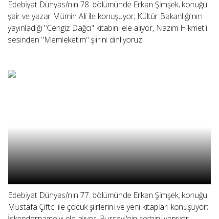
Edebiyat Dünyası’nın 78. bölümünde Erkan Şimşek, konuğu
şair ve yazar Mümin Ali ile konuşuyor; Kültür Bakanlığı'nın
yayınladığı "Cengiz Dağcı" kitabını ele alıyor, Nazım Hikmet'i
sesinden "Memleketim" şiirini dinliyoruz.
Edebiyat Dünyası’nın 77. bölümünde Erkan Şimşek, konuğu
Mustafa Çiftci ile çocuk şiirlerini ve yeni kitapları konuşuyor;
İskendername'yi ele alıyor, Bursevi'nin şerhini yapıyor,