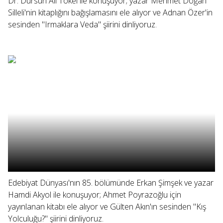
Dr. Dursun Ali Tökel ile konuşuyor; yazar Mehmet Doğan
Silleli'nin kitaplığını bağışlamasını ele alıyor ve Adnan Özer'in
sesinden "Irmaklara Veda" şiirini dinliyoruz.
Edebiyat Dünyası'nın 85. bölümünde Erkan Şimşek ve yazar
Hamdi Akyol ile konuşuyor; Ahmet Poyrazoğlu için
yayınlanan kitabı ele alıyor ve Gülten Akın'ın sesinden "Kış
Yolculuğu?" şiirini dinliyoruz.