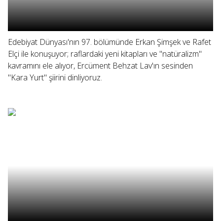
Edebiyat Dünyası'nın 97. bölümünde Erkan Şimşek ve Rafet
Elçi ile konuşuyor; raflardaki yeni kitapları ve "natüralizm"
kavramını ele alıyor, Ercüment Behzat Lav'ın sesinden
"Kara Yurt" şiirini dinliyoruz.