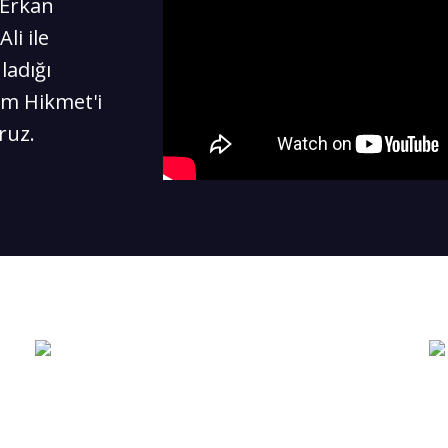
 Erkan
li ile
ladığı
zım Hikmet'i
ruz.