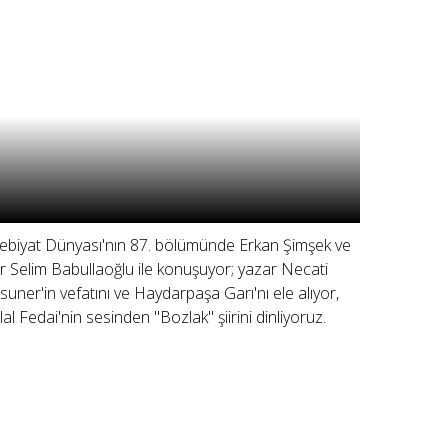
ebiyat Dünyası'nın 87. bölümünde Erkan Şimşek ve
ir Selim Babullaoğlu ile konuşuyor; yazar Necati
suner'in vefatını ve Haydarpaşa Garı'nı ele alıyor,
lal Fedai'nin sesinden "Bozlak" şiirini dinliyoruz.