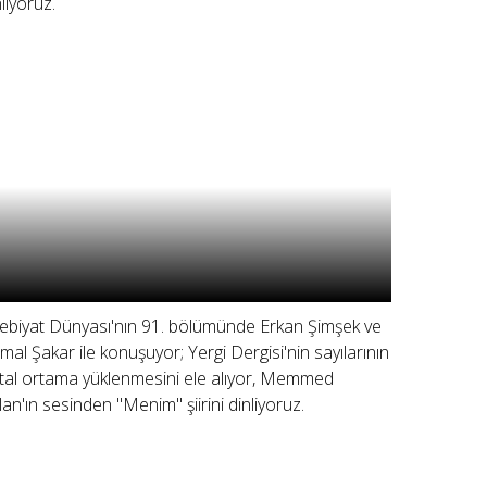
nliyoruz.
ebiyat Dünyası'nın 91. bölümünde Erkan Şimşek ve
mal Şakar ile konuşuyor; Yergi Dergisi'nin sayılarının
jital ortama yüklenmesini ele alıyor, Memmed
lan'ın sesinden "Menim" şiirini dinliyoruz.