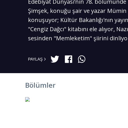
Edebiyat Dünyası’nın 78. bölümünde
Şimşek, konuğu şair ve yazar Mümin A
konuşuyor; Kültür Bakanlığı'nın yayın
"Cengiz Dağcı" kitabını ele alıyor, Na
sesinden "Memleketim" şiirini dinliyo
PAYLAŞ
Bölümler