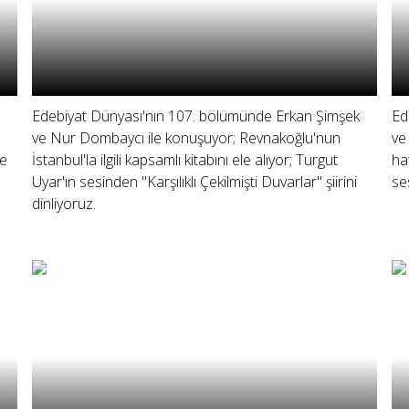
Edebiyat Dünyası'nın 107. bölümünde Erkan Şimşek
Ed
ve Nur Dombaycı ile konuşuyor; Revnakoğlu'nun
ve
le
İstanbul'la ilgili kapsamlı kitabını ele alıyor; Turgut
ha
Uyar'ın sesinden "Karşılıklı Çekilmişti Duvarlar" şiirini
se
dinliyoruz.