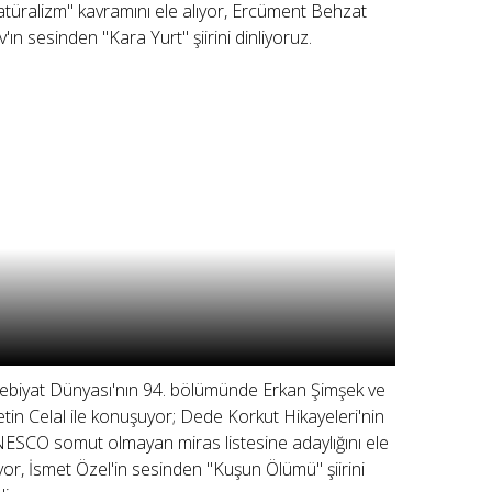
atüralizm" kavramını ele alıyor, Ercüment Behzat
v'ın sesinden "Kara Yurt" şiirini dinliyoruz.
ebiyat Dünyası'nın 94. bölümünde Erkan Şimşek ve
tin Celal ile konuşuyor; Dede Korkut Hikayeleri'nin
ESCO somut olmayan miras listesine adaylığını ele
ıyor, İsmet Özel'in sesinden "Kuşun Ölümü" şiirini