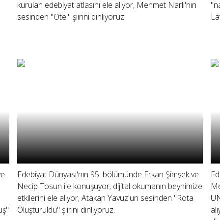
kurulan edebiyat atlasını ele alıyor, Mehmet Narlı'nın
"n
sesinden "Otel" şiirini dinliyoruz.
La
ve
Edebiyat Dünyası'nın 95. bölümünde Erkan Şimşek ve
Ed
Necip Tosun ile konuşuyor; dijital okumanın beynimize
Me
etkilerini ele alıyor, Atakan Yavuz'un sesinden "Rota
UN
uş"
Oluşturuldu" şiirini dinliyoruz.
al