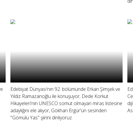
di
ve
Edebiyat Dünyası'nın 92. bölümünde Erkan Şimşek ve
Ed
i
Yıldız Ramazanoğlu ile konuşuyor; Dede Korkut
Ce
Hikayeleri'nin UNESCO somut olmayan miras listesine
di
adaylığını ele alıyor, Gökhan Ergür'ün sesinden
As
"Gömülü Yas" şiirini dinliyoruz.