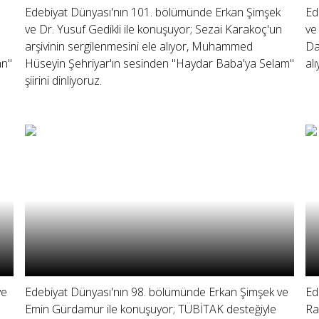
Edebiyat Dünyası'nın 101. bölümünde Erkan Şimşek
Ed
ve Dr. Yusuf Gedikli ile konuşuyor; Sezai Karakoç'un
ve
arşivinin sergilenmesini ele alıyor, Muhammed
Da
an"
Hüseyin Şehriyar'ın sesinden "Haydar Baba'ya Selam"
al
şiirini dinliyoruz.
ve
Edebiyat Dünyası'nın 98. bölümünde Erkan Şimşek ve
Ed
Emin Gürdamur ile konuşuyor; TÜBİTAK desteğiyle
Ra