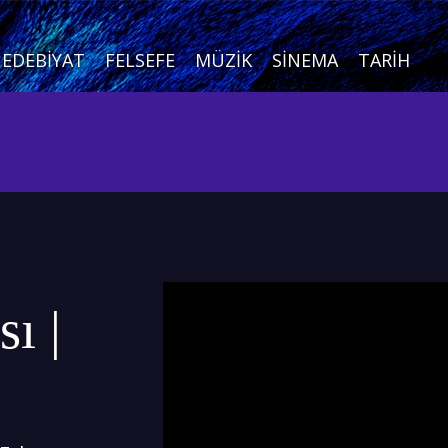
EDEBIYAT
FELSEFE
MÜZIK
SINEMA
TARIH
ı |