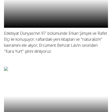
Edebiyat Dünyası'nın 97. bölümünde Erkan Şimşek ve Rafet
Elçi ile konuşuyor; raflardaki yeni kitapları ve "natüralizm"
kavramını ele alıyor, Ercüment Behzat Lav'ın sesinden
"Kara Yurt" şiirini dinliyoruz.