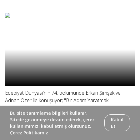
Edebiyat Dünyası'nın 74. bölümünde Erkan Şimşek ve
Adnan Özer ile konuşuyor; "Bir Adam Yaratmak"
tiyatrosunun sinema uyarlamasını ve Bursevi'nin şiirlerinin
Bu site tanımlama bilgileri kullanır.
şerhini ele alıyor, Özdemir Asaf'ın sesinden "Pay" isimli şiiri
Sitede gezinmeye devam ederek, çerez
Kabul
dinliyoruz.
kullanımımızı kabul etmiş olursunuz.
Et
Çerez Politikamız