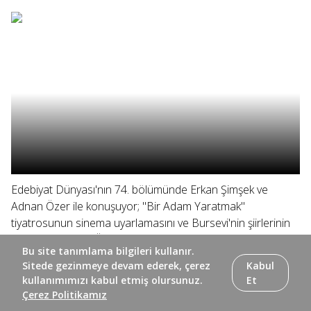
Edebiyat Dünyası'nın 74. bölümünde Erkan Şimşek ve
Adnan Özer ile konuşuyor; "Bir Adam Yaratmak"
tiyatrosunun sinema uyarlamasını ve Bursevi'nin şiirlerinin
şerhini ele alıyor, Özdemir Asaf'ın sesinden "Pay" isimli şiiri
Bu site tanımlama bilgileri kullanır.
dinliyoruz.
Sitede gezinmeye devam ederek, çerez
Kabul
kullanımımızı kabul etmiş olursunuz.
Et
Çerez Politikamız