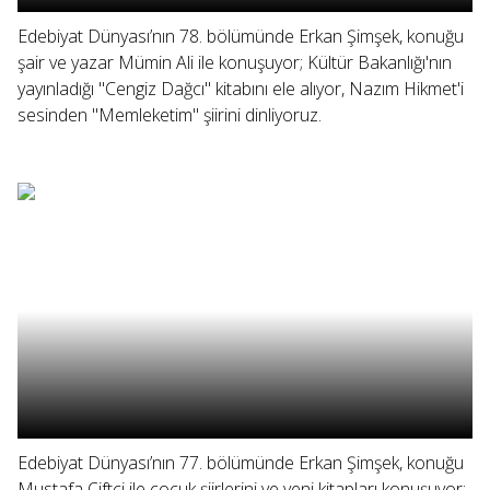
Edebiyat Dünyası’nın 78. bölümünde Erkan Şimşek, konuğu
şair ve yazar Mümin Ali ile konuşuyor; Kültür Bakanlığı'nın
yayınladığı "Cengiz Dağcı" kitabını ele alıyor, Nazım Hikmet'i
sesinden "Memleketim" şiirini dinliyoruz.
Edebiyat Dünyası’nın 77. bölümünde Erkan Şimşek, konuğu
Mustafa Çiftci ile çocuk şiirlerini ve yeni kitapları konuşuyor;