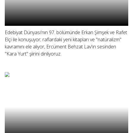
Edebiyat Dünyası'nın 97. bölümünde Erkan Şimşek ve Rafet
Elçi ile konuşuyor; raflardaki yeni kitapları ve "natüralizm"
kavramını ele alıyor, Ercüment Behzat Lav'ın sesinden
"Kara Yurt" şiirini dinliyoruz.