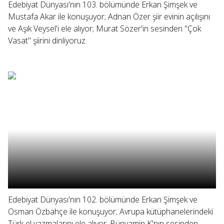
Edebiyat Dünyası'nın 103. bölümünde Erkan Şimşek ve
Mustafa Akar ile konuşuyor; Adnan Özer şiir evinin açılışını
ve Aşık Veysel'i ele alıyor; Murat Sözer'in sesinden "Çok
Vasat" şiirini dinliyoruz.
Edebiyat Dünyası'nın 102. bölümünde Erkan Şimşek ve
Osman Özbahçe ile konuşuyor; Avrupa kütüphanelerindeki
Türk el yazmalarını ele alıyor, Bünyamin K'nın sesinden