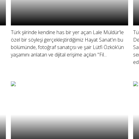
Türk şiirinde kendine has bir yer açan Lale Müldür'le
Tü
özel bir söyleşi gerçekleştirdiğimiz Hayat Sanat'ın bu
De
bölümünde, fotoğraf sanatçısı ve şair Lütfi Özkök'ün
Sa
yaşamını anlatan ve dijital erişime açılan "Fil...
se
edi