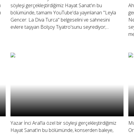
u
söyleşi gerçekleştirdiğimiz Hayat Sanat'ın bu
Ah
ı
bölümünde, tamamı YouTube'da yayınlanan "Leyla
ge
Gencer: La Diva Turca" belgeselini ve sahnesini
Ne
evlere taşıyan Bolşoy Tiyatro'sunu seyrediyor;...
se
me
Yazar İnci Aral'la özel bir söyleşi gerçekleştirdiğimiz
Mü
Hayat Sanat'ın bu bölümünde, konserden baleye,
Or