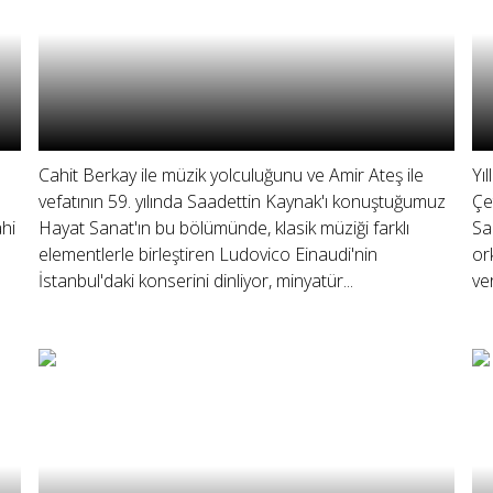
Cahit Berkay ile müzik yolculuğunu ve Amir Ateş ile
Yı
vefatının 59. yılında Saadettin Kaynak'ı konuştuğumuz
Çe
hi
Hayat Sanat'ın bu bölümünde, klasik müziği farklı
Sa
elementlerle birleştiren Ludovico Einaudi'nin
or
İstanbul'daki konserini dinliyor, minyatür...
ver