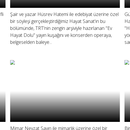
li
Şair ve yazar Hüsrev Hatemi ile edebiyat üzerine özel
Gü
bir söyleşi gerçekleştirdiğimiz Hayat Sanat'ın bu
Ha
bölümünde, TRT'nin zengin arşiviyle hazırlanan "Ev
"H
Hayat Dolu" yayın kuşağını ve konserden operaya,
yö
belgeselden baleye...
san
Mimar Nevzat Sayın ile mimarlık üzerine özel bir
Bi