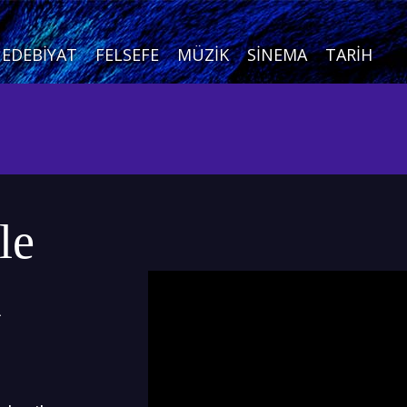
EDEBIYAT
FELSEFE
MÜZIK
SINEMA
TARIH
le
1