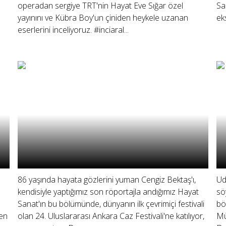
operadan sergiye TRT'nin Hayat Eve Sığar özel
Sa
yayınını ve Kübra Boy'un çiniden heykele uzanan
ek
eserlerini inceliyoruz. #inciaral...
86 yaşında hayata gözlerini yuman Cengiz Bektaş'ı,
Ud
kendisiyle yaptığımız son röportajla andığımız Hayat
sö
Sanat'ın bu bölümünde, dünyanın ilk çevrimiçi festivali
bö
den
olan 24. Uluslararası Ankara Caz Festivali'ne katılıyor,
Mü