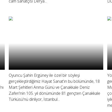
cam sanatçısı Derya...
Du
Oyuncu Şahin Ergüney ile özel bir söyleşi
Yö
gerçekleştirdiğimiz Hayat Sanat'ın bu bölümünde, 18
ge
'nı
Mart Şehitleri Anma Günü ve Çanakkale Deniz
Mu
Zaferi'nin 105. yıl dönümünde 81 gençten Çanakkale
ço
Türküsü'nü dinliyor, İstanbul...
iy
me