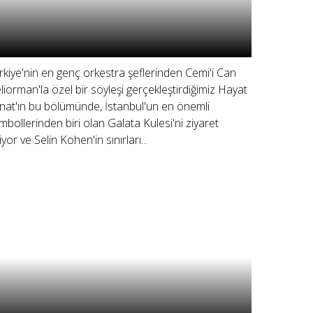
rkiye'nin en genç orkestra şeflerinden Cemi'i Can
liorman'la özel bir söyleşi gerçekleştirdiğimiz Hayat
nat'ın bu bölümünde, İstanbul'un en önemli
mbollerinden biri olan Galata Kulesi'ni ziyaret
yor ve Selin Kohen'in sınırları...