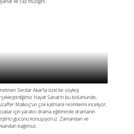
yarlar ile caz müziğini...
netmen Serdar Akar'la özel bir söyleşi
rçekleştirdiğimiz Hayat Sanat'ın bu bölümünde,
zaffer Malkoç'un çok katmanlı resimlerini inceliyor,
cuklar için yaratıcı drama eğitiminde dramanın
ileştirici gücünü konuşuyoruz. Zamandan ve
kandan bağımsız...