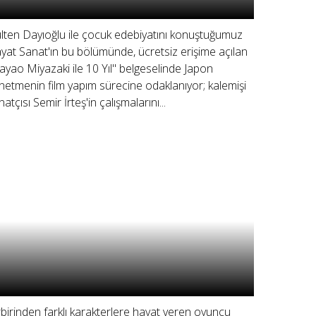
lten Dayıoğlu ile çocuk edebiyatını konuştuğumuz
yat Sanat'ın bu bölümünde, ücretsiz erişime açılan
ayao Miyazaki ile 10 Yıl" belgeselinde Japon
netmenin film yapım sürecine odaklanıyor; kalemişi
atçısı Semir İrteş'in çalışmalarını...
rbirinden farklı karakterlere hayat veren oyuncu