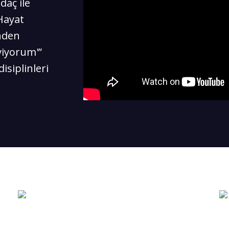
aç ile
Hayat
inden
viyorum'”
disiplinleri