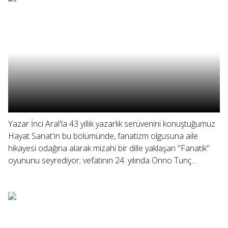
Yazar İnci Aral'la 43 yıllık yazarlık serüvenini konuştuğumuz
Hayat Sanat'ın bu bölümünde, fanatizm olgusuna aile
hikayesi odağına alarak mizahi bir dille yaklaşan "Fanatik"
oyununu seyrediyor; vefatının 24. yılında Onno Tunç...