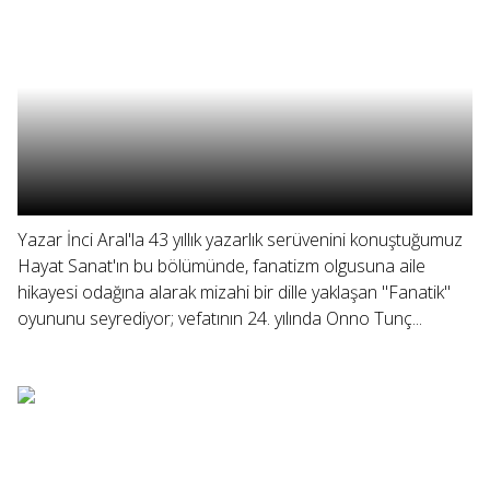
Yazar İnci Aral'la 43 yıllık yazarlık serüvenini konuştuğumuz
Hayat Sanat'ın bu bölümünde, fanatizm olgusuna aile
hikayesi odağına alarak mizahi bir dille yaklaşan "Fanatik"
oyununu seyrediyor; vefatının 24. yılında Onno Tunç...