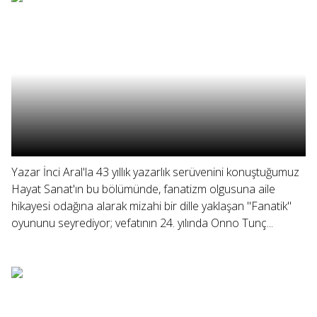
Yazar İnci Aral'la 43 yıllık yazarlık serüvenini konuştuğumuz
Hayat Sanat'ın bu bölümünde, fanatizm olgusuna aile
hikayesi odağına alarak mizahi bir dille yaklaşan "Fanatik"
oyununu seyrediyor; vefatının 24. yılında Onno Tunç...