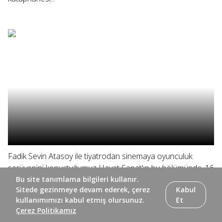
Fadik Sevin Atasoy ile tiyatrodan sinemaya oyunculuk
serüvenini konuştuğumuz Hayat Sanat'ın bu bölümünde, 16
sanatçıyı buluşturan 28 Şubat temalı "Böyle Daha
Bu site tanımlama bilgileri kullanır.
Sitede gezinmeye devam ederek, çerez
Kabul
Güzelsin" sergisinin galasına katılıyor; Finlandiya'nın caz
kullanımımızı kabul etmiş olursunuz.
Et
üçlülerinden "Kari İkonen...
Çerez Politikamız