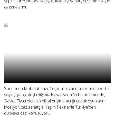
yapım sürecine odaklanıyor; kalemişi sanatçısı Semir İrteş'in
çalışmalarını...
Yönetmen Mahmut Fazıl Coşkun'la sinema üzerine özel bir
söyleşi gerçekleştirdiğimiz Hayat Sanat'ın bu bölümünde,
Devlet Tiyatroları'nın dijital erişime açtığı çocuk oyunlarını
inceliyor, caz sanatçısı Yeşim Pekiner'le Türkiye'den
dünyaya cazı konuşuyor,...