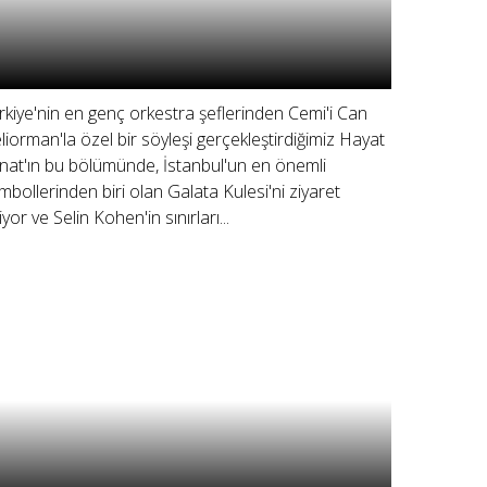
rkiye'nin en genç orkestra şeflerinden Cemi'i Can
liorman'la özel bir söyleşi gerçekleştirdiğimiz Hayat
nat'ın bu bölümünde, İstanbul'un en önemli
mbollerinden biri olan Galata Kulesi'ni ziyaret
yor ve Selin Kohen'in sınırları...