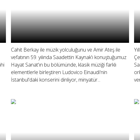
Cahit Berkay ile müzik yolculuğunu ve Amir Ateş ile
Yı
vefatının 59. yılında Saadettin Kaynak'ı konuştuğumuz
Çe
hi
Hayat Sanat'ın bu bölümünde, klasik müziği farklı
Sa
elementlerle birleştiren Ludovico Einaudi'nin
or
İstanbul'daki konserini dinliyor, minyatür...
ver