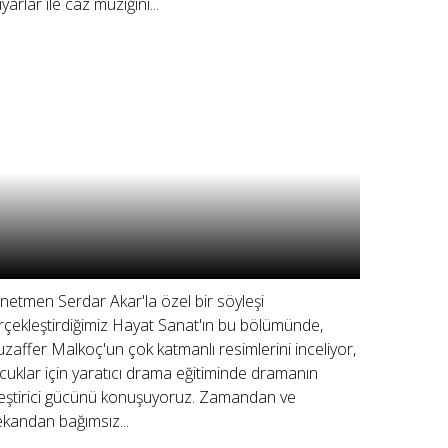
yarlar ile caz müziğini...
netmen Serdar Akar'la özel bir söyleşi
rçekleştirdiğimiz Hayat Sanat'ın bu bölümünde,
zaffer Malkoç'un çok katmanlı resimlerini inceliyor,
cuklar için yaratıcı drama eğitiminde dramanın
ileştirici gücünü konuşuyoruz. Zamandan ve
kandan bağımsız...