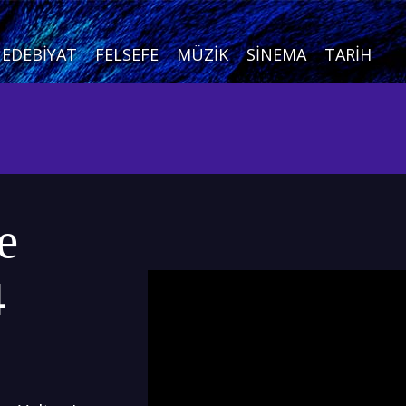
EDEBIYAT
FELSEFE
MÜZIK
SINEMA
TARIH
e
4