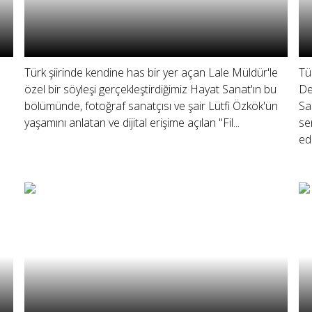
Türk şiirinde kendine has bir yer açan Lale Müldür'le
Tü
özel bir söyleşi gerçekleştirdiğimiz Hayat Sanat'ın bu
De
bölümünde, fotoğraf sanatçısı ve şair Lütfi Özkök'ün
Sa
yaşamını anlatan ve dijital erişime açılan "Fil...
se
edi