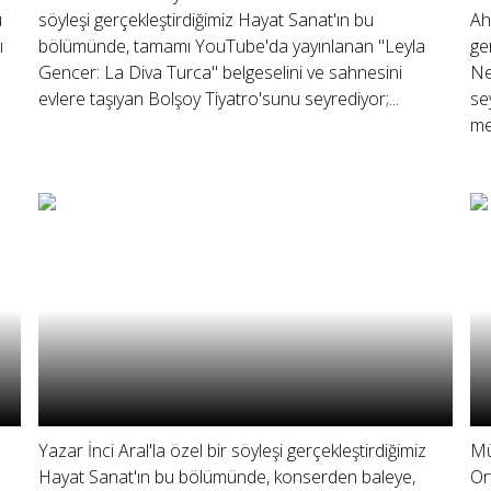
u
söyleşi gerçekleştirdiğimiz Hayat Sanat'ın bu
Ah
ı
bölümünde, tamamı YouTube'da yayınlanan "Leyla
ge
Gencer: La Diva Turca" belgeselini ve sahnesini
Ne
evlere taşıyan Bolşoy Tiyatro'sunu seyrediyor;...
se
me
Yazar İnci Aral'la özel bir söyleşi gerçekleştirdiğimiz
Mü
Hayat Sanat'ın bu bölümünde, konserden baleye,
Or