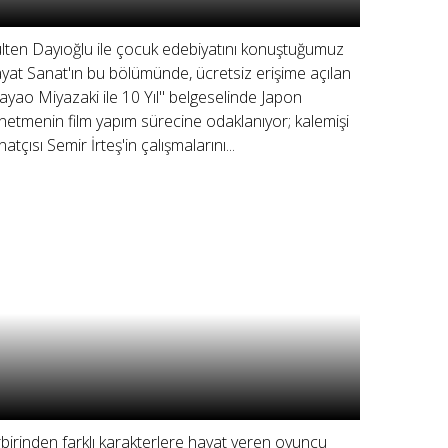
lten Dayıoğlu ile çocuk edebiyatını konuştuğumuz
yat Sanat'ın bu bölümünde, ücretsiz erişime açılan
ayao Miyazaki ile 10 Yıl" belgeselinde Japon
netmenin film yapım sürecine odaklanıyor; kalemişi
atçısı Semir İrteş'in çalışmalarını...
rbirinden farklı karakterlere hayat veren oyuncu