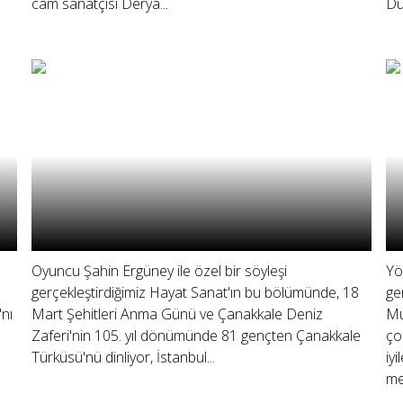
cam sanatçısı Derya...
Du
Oyuncu Şahin Ergüney ile özel bir söyleşi
Yö
gerçekleştirdiğimiz Hayat Sanat'ın bu bölümünde, 18
ge
'nı
Mart Şehitleri Anma Günü ve Çanakkale Deniz
Mu
Zaferi'nin 105. yıl dönümünde 81 gençten Çanakkale
ço
Türküsü'nü dinliyor, İstanbul...
iy
me