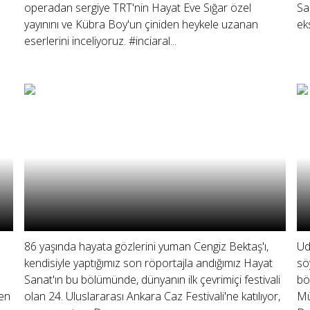
operadan sergiye TRT'nin Hayat Eve Sığar özel
Sa
yayınını ve Kübra Boy'un çiniden heykele uzanan
ek
eserlerini inceliyoruz. #inciaral...
86 yaşında hayata gözlerini yuman Cengiz Bektaş'ı,
Ud
kendisiyle yaptığımız son röportajla andığımız Hayat
sö
Sanat'ın bu bölümünde, dünyanın ilk çevrimiçi festivali
bö
den
olan 24. Uluslararası Ankara Caz Festivali'ne katılıyor,
Mü