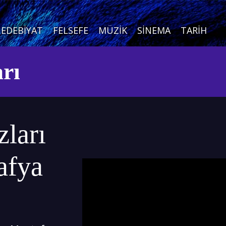
EDEBIYAT
FELSEFE
MÜZIK
SINEMA
TARIH
arı
zları
afya