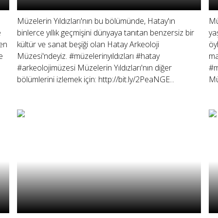
Müzelerin Yıldızları'nın bu bölümünde, Hatay'ın
Mü
e
binlerce yıllık geçmişini dünyaya tanıtan benzersiz bir
ya
 en
kültür ve sanat beşiği olan Hatay Arkeoloji
öy
e
Müzesi'ndeyiz. #müzelerinyıldızları #hatay
ma
#arkeolojimüzesi Müzelerin Yıldızları'nın diğer
#m
bölümlerini izlemek için: http://bit.ly/2PeaNGE...
Müz