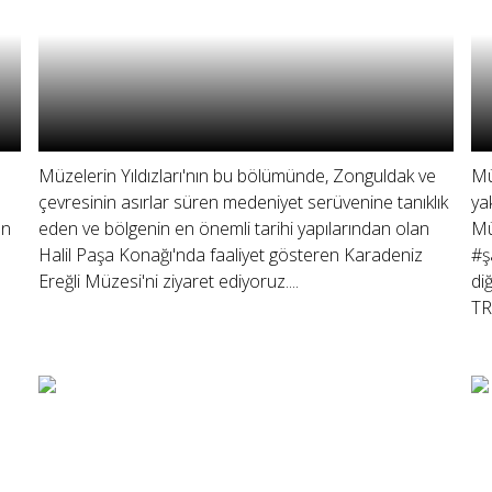
Müzelerin Yıldızları'nın bu bölümünde, Zonguldak ve
Mü
çevresinin asırlar süren medeniyet serüvenine tanıklık
ya
ın
eden ve bölgenin en önemli tarihi yapılarından olan
Mü
Halil Paşa Konağı'nda faaliyet gösteren Karadeniz
#ş
Ereğli Müzesi'ni ziyaret ediyoruz....
di
TR