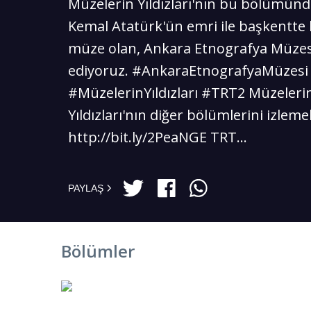
Müzelerin Yıldızları'nın bu bölümün
Kemal Atatürk'ün emri ile başkentte 
müze olan, Ankara Etnografya Müzesi
ediyoruz. #AnkaraEtnografyaMüzesi
#MüzelerinYıldızları #TRT2 Müzeleri
Yıldızları'nın diğer bölümlerini izlemek
http://bit.ly/2PeaNGE TRT...
PAYLAŞ
Bölümler