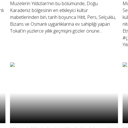
Müzelerin Yıldızları'nın bu bölümünde, Doğu
Mü
lı
Karadeniz bölgesinin en etkileyici kültür
Se
mabetlerinden biri, tarih boyunca Hitit, Pers, Selçuklu,
kü
Bizans ve Osmanlı uygarlıklarına ev sahipliği yapan
ni
Tokat'ın yüzlerce yıllık geçmişini gözler önüne...
Et
#ç
Yıl