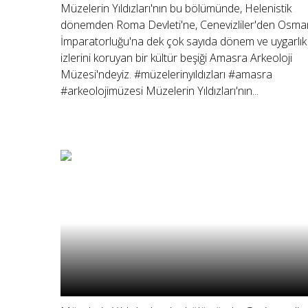
Müzelerin Yıldızları'nın bu bölümünde, Helenistik
dönemden Roma Devleti'ne, Cenevizliler'den Osman
İmparatorluğu'na dek çok sayıda dönem ve uygarlık
izlerini koruyan bir kültür beşiği Amasra Arkeoloji
Müzesi'ndeyiz. #müzelerinyıldızları #amasra
#arkeolojimüzesi Müzelerin Yıldızları'nın...