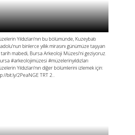
zelerin Yıldızları'nın bu bölümünde, Kuzeybatı
adolu'nun binlerce yıllık mirasını günümüze taşıyan
r tarih mabedi, Bursa Arkeoloji Müzesi'ni geziyoruz.
ursa #arkeolojimüzesi #müzelerinyıldızları
zelerin Yıldızları'nın diğer bölümlerini izlemek için:
tp://bit.ly/2PeaNGE TRT 2...