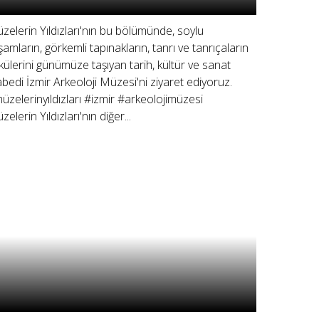
zelerin Yıldızları'nın bu bölümünde, soylu
şamların, görkemli tapınakların, tanrı ve tanrıçaların
külerini günümüze taşıyan tarih, kültür ve sanat
bedi İzmir Arkeoloji Müzesi'ni ziyaret ediyoruz.
üzelerinyıldızları #izmir #arkeolojimüzesi
elerin Yıldızları'nın diğer...