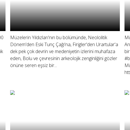
00
Müzelerin Yıldızları'nın bu bölümünde, Neololitik
Mü
Dönem'den Eski Tunç Çağı'na, Firigler'den Urartular'a
An
ik
dek pek çok devrin ve medeniyetin izlerini muhafaza
bi
eden, Bolu ve çevresinin arkeolojik zenginliğini gözler
#b
önüne seren eşsiz bir...
Mü
ht