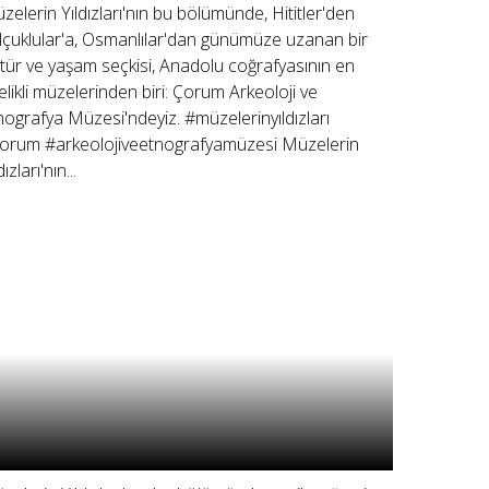
zelerin Yıldızları'nın bu bölümünde, Hititler'den
lçuklular'a, Osmanlılar'dan günümüze uzanan bir
ltür ve yaşam seçkisi, Anadolu coğrafyasının en
telikli müzelerinden biri: Çorum Arkeoloji ve
nografya Müzesi'ndeyiz. #müzelerinyıldızları
orum #arkeolojiveetnografyamüzesi Müzelerin
dızları'nın...