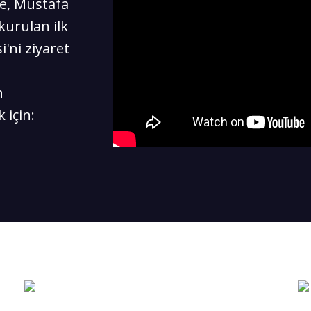
de, Mustafa
kurulan ilk
'ni ziyaret
n
 için: