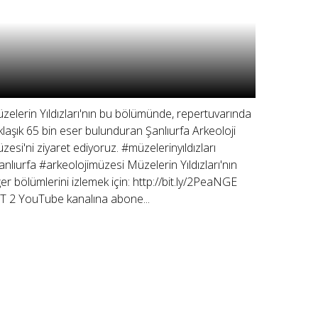
zelerin Yıldızları'nın bu bölümünde, repertuvarında
klaşık 65 bin eser bulunduran Şanlıurfa Arkeoloji
zesi'ni ziyaret ediyoruz. #müzelerinyıldızları
anlıurfa #arkeolojimüzesi Müzelerin Yıldızları'nın
ğer bölümlerini izlemek için: http://bit.ly/2PeaNGE
T 2 YouTube kanalına abone...