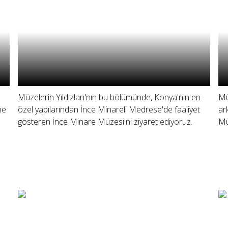
Müzelerin Yıldızları'nın bu bölümünde, Konya'nın en
Mü
ne
özel yapılarından İnce Minareli Medrese'de faaliyet
ar
gösteren İnce Minare Müzesi'ni ziyaret ediyoruz.
Mü
: