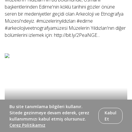
başkentlerinden Edirne'nin köklü tarihini gözler önüne
seren bir medeniyetler geçidi olan Arkeoloji ve Etnografya
Müzesi'ndeyiz. #müzelerinyıldızları #edirne
#arkeolojiveetnografyamüzesi Müzelerin Yıldızları'nın diğer
bölümlerini izlemek için: http://bit.ly/2PeaNGE...
Bu site tanımlama bilgileri kullanır.
Sitede gezinmeye devam ederek, çerez
Kabul
kullanımımızı kabul etmiş olursunuz.
Et
Çerez Politikamız
Müzelerin Yıldızları'nın bu bölümünde, modern bina