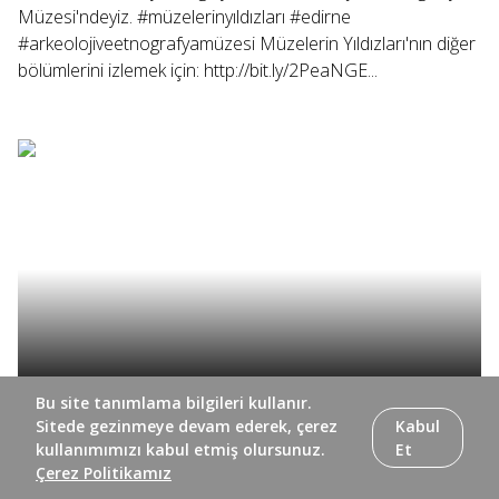
Müzesi'ndeyiz. #müzelerinyıldızları #edirne
#arkeolojiveetnografyamüzesi Müzelerin Yıldızları'nın diğer
bölümlerini izlemek için: http://bit.ly/2PeaNGE...
Bu site tanımlama bilgileri kullanır.
Müzelerin Yıldızları'nın bu bölümünde, modern bina
Sitede gezinmeye devam ederek, çerez
Kabul
tasarımı ve eşsiz eserleriyle çağları aşan bir yapı olan
kullanımımızı kabul etmiş olursunuz.
Et
Çerez Politikamız
Eskişehir Eti Arkeoloji Müzesi'ndeyiz. #müzelerinyıldızları