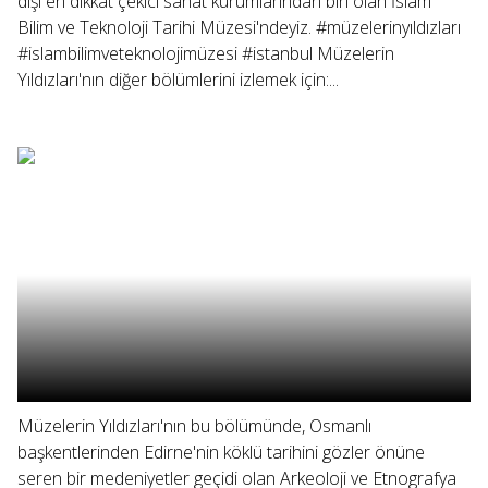
dışı en dikkat çekici sanat kurumlarından biri olan İslam
Bilim ve Teknoloji Tarihi Müzesi'ndeyiz. #müzelerinyıldızları
#islambilimveteknolojimüzesi #istanbul Müzelerin
Yıldızları'nın diğer bölümlerini izlemek için:...
Müzelerin Yıldızları'nın bu bölümünde, Osmanlı
başkentlerinden Edirne'nin köklü tarihini gözler önüne
seren bir medeniyetler geçidi olan Arkeoloji ve Etnografya