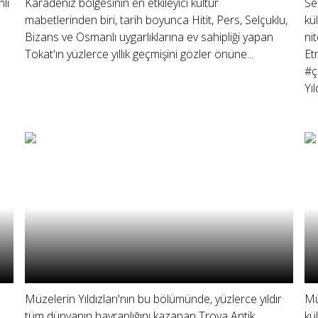
lı
Karadeniz bölgesinin en etkileyici kültür
Se
mabetlerinden biri, tarih boyunca Hitit, Pers, Selçuklu,
kü
Bizans ve Osmanlı uygarlıklarına ev sahipliği yapan
ni
Tokat'ın yüzlerce yıllık geçmişini gözler önüne...
Et
#ç
Yıl
Müzelerin Yıldızları'nın bu bölümünde, yüzlerce yıldır
Mü
tüm dünyanın hayranlığını kazanan Troya Antik
kü