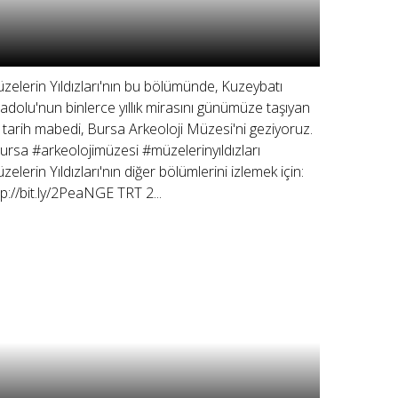
zelerin Yıldızları'nın bu bölümünde, Kuzeybatı
adolu'nun binlerce yıllık mirasını günümüze taşıyan
r tarih mabedi, Bursa Arkeoloji Müzesi'ni geziyoruz.
ursa #arkeolojimüzesi #müzelerinyıldızları
zelerin Yıldızları'nın diğer bölümlerini izlemek için:
tp://bit.ly/2PeaNGE TRT 2...