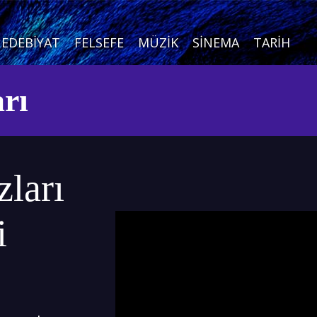
EDEBIYAT
FELSEFE
MÜZIK
SINEMA
TARIH
arı
zları
i