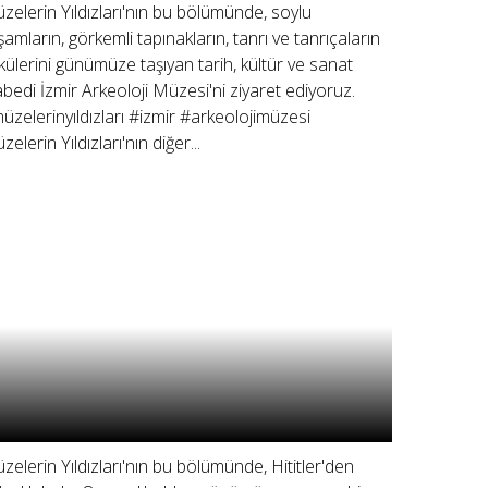
zelerin Yıldızları'nın bu bölümünde, soylu
şamların, görkemli tapınakların, tanrı ve tanrıçaların
külerini günümüze taşıyan tarih, kültür ve sanat
bedi İzmir Arkeoloji Müzesi'ni ziyaret ediyoruz.
üzelerinyıldızları #izmir #arkeolojimüzesi
elerin Yıldızları'nın diğer...
zelerin Yıldızları'nın bu bölümünde, Hititler'den