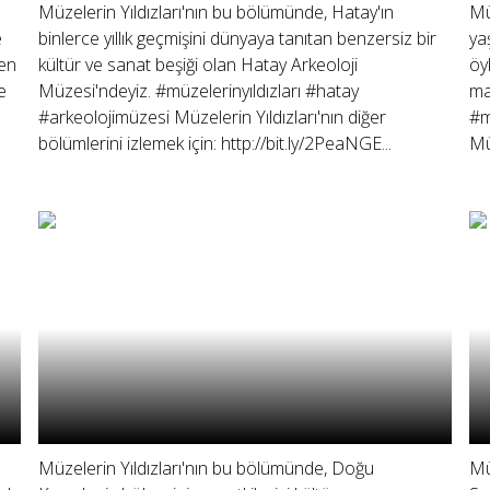
Müzelerin Yıldızları'nın bu bölümünde, Hatay'ın
Mü
e
binlerce yıllık geçmişini dünyaya tanıtan benzersiz bir
ya
 en
kültür ve sanat beşiği olan Hatay Arkeoloji
öy
e
Müzesi'ndeyiz. #müzelerinyıldızları #hatay
ma
#arkeolojimüzesi Müzelerin Yıldızları'nın diğer
#m
bölümlerini izlemek için: http://bit.ly/2PeaNGE...
Müz
Müzelerin Yıldızları'nın bu bölümünde, Doğu
Mü