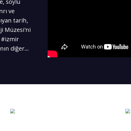
e, soylu
nrı ve
ıyan tarih,
ji Müzesi'ni
ı #izmir
nın diğer...