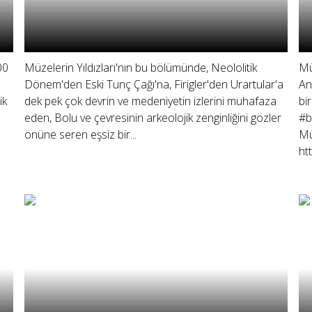
00
Müzelerin Yıldızları'nın bu bölümünde, Neololitik
Mü
Dönem'den Eski Tunç Çağı'na, Firigler'den Urartular'a
An
ik
dek pek çok devrin ve medeniyetin izlerini muhafaza
bi
eden, Bolu ve çevresinin arkeolojik zenginliğini gözler
#b
önüne seren eşsiz bir...
Mü
ht