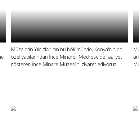
Müzelerin Yıldızları'nın bu bölümünde, Konya'nın en
Mü
ne
özel yapılarından İnce Minareli Medrese'de faaliyet
ar
gösteren İnce Minare Müzesi'ni ziyaret ediyoruz.
Mü
: