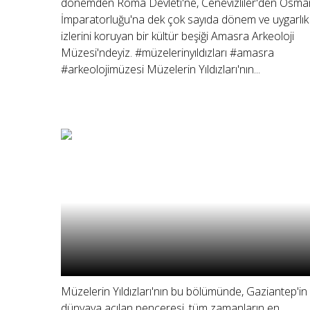
dönemden Roma Devleti'ne, Cenevizliler'den Osman
İmparatorluğu'na dek çok sayıda dönem ve uygarlık
izlerini koruyan bir kültür beşiği Amasra Arkeoloji
Müzesi'ndeyiz. #müzelerinyıldızları #amasra
#arkeolojimüzesi Müzelerin Yıldızları'nın...
Müzelerin Yıldızları'nın bu bölümünde, Gaziantep'in
dünyaya açılan penceresi, tüm zamanların en