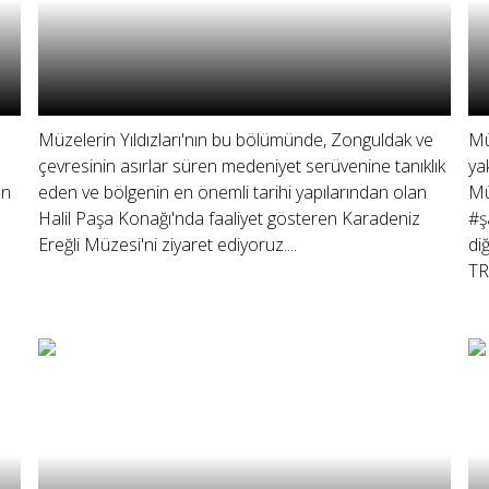
Müzelerin Yıldızları'nın bu bölümünde, Zonguldak ve
Mü
çevresinin asırlar süren medeniyet serüvenine tanıklık
ya
ın
eden ve bölgenin en önemli tarihi yapılarından olan
Mü
Halil Paşa Konağı'nda faaliyet gösteren Karadeniz
#ş
Ereğli Müzesi'ni ziyaret ediyoruz....
di
TR