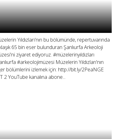
zelerin Yıldızları'nın bu bölümünde, repertuvarında
klaşık 65 bin eser bulunduran Şanlıurfa Arkeoloji
zesi'ni ziyaret ediyoruz. #müzelerinyıldızları
anlıurfa #arkeolojimüzesi Müzelerin Yıldızları'nın
ğer bölümlerini izlemek için: http://bit.ly/2PeaNGE
T 2 YouTube kanalına abone...