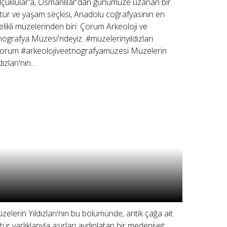
lçuklular'a, Osmanlılar'dan günümüze uzanan bir
ltür ve yaşam seçkisi, Anadolu coğrafyasının en
telikli müzelerinden biri: Çorum Arkeoloji ve
nografya Müzesi'ndeyiz. #müzelerinyıldızları
orum #arkeolojiveetnografyamüzesi Müzelerin
dızları'nın...
zelerin Yıldızları'nın bu bölümünde, antik çağa ait
ltür varlıklarıyla asırları aydınlatan bir medeniyet