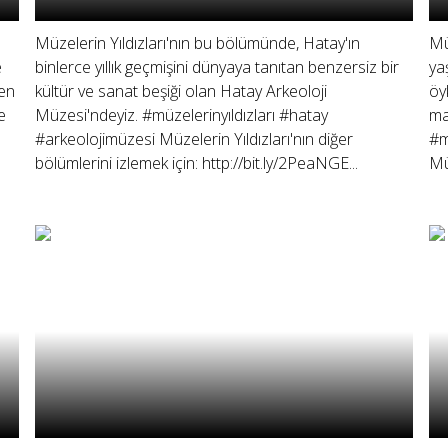
Müzelerin Yıldızları'nın bu bölümünde, Hatay'ın
Mü
e
binlerce yıllık geçmişini dünyaya tanıtan benzersiz bir
ya
 en
kültür ve sanat beşiği olan Hatay Arkeoloji
öy
e
Müzesi'ndeyiz. #müzelerinyıldızları #hatay
ma
#arkeolojimüzesi Müzelerin Yıldızları'nın diğer
#m
bölümlerini izlemek için: http://bit.ly/2PeaNGE...
Müz