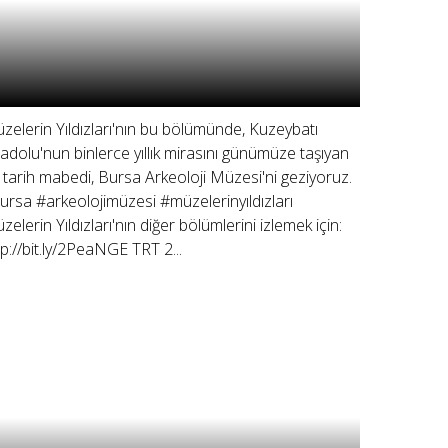
zelerin Yıldızları'nın bu bölümünde, Kuzeybatı
adolu'nun binlerce yıllık mirasını günümüze taşıyan
r tarih mabedi, Bursa Arkeoloji Müzesi'ni geziyoruz.
ursa #arkeolojimüzesi #müzelerinyıldızları
zelerin Yıldızları'nın diğer bölümlerini izlemek için:
tp://bit.ly/2PeaNGE TRT 2...