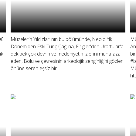
00
Müzelerin Yıldızları'nın bu bölümünde, Neololitik
Mü
Dönem'den Eski Tunç Çağı'na, Firigler'den Urartular'a
An
ik
dek pek çok devrin ve medeniyetin izlerini muhafaza
bi
eden, Bolu ve çevresinin arkeolojik zenginliğini gözler
#b
önüne seren eşsiz bir...
Mü
ht