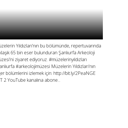
zelerin Yıldızları'nın bu bölümünde, repertuvarında
klaşık 65 bin eser bulunduran Şanlıurfa Arkeoloji
zesi'ni ziyaret ediyoruz. #müzelerinyıldızları
anlıurfa #arkeolojimüzesi Müzelerin Yıldızları'nın
ğer bölümlerini izlemek için: http://bit.ly/2PeaNGE
T 2 YouTube kanalına abone...