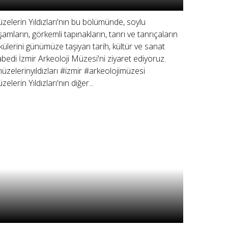
zelerin Yıldızları'nın bu bölümünde, soylu
şamların, görkemli tapınakların, tanrı ve tanrıçaların
külerini günümüze taşıyan tarih, kültür ve sanat
bedi İzmir Arkeoloji Müzesi'ni ziyaret ediyoruz.
üzelerinyıldızları #izmir #arkeolojimüzesi
elerin Yıldızları'nın diğer...