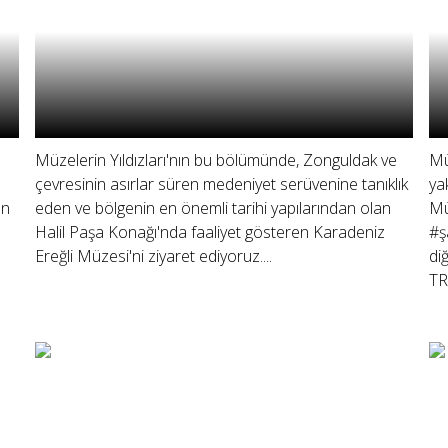
Müzelerin Yıldızları'nın bu bölümünde, Zonguldak ve
Mü
çevresinin asırlar süren medeniyet serüvenine tanıklık
ya
ın
eden ve bölgenin en önemli tarihi yapılarından olan
Mü
Halil Paşa Konağı'nda faaliyet gösteren Karadeniz
#ş
Ereğli Müzesi'ni ziyaret ediyoruz....
di
TR