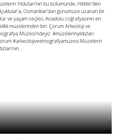
zelerin Yıldızları'nın bu bölümünde, Hititler'den
lçuklular'a, Osmanlılar'dan günümüze uzanan bir
ltür ve yaşam seçkisi, Anadolu coğrafyasının en
telikli müzelerinden biri: Çorum Arkeoloji ve
nografya Müzesi'ndeyiz. #müzelerinyıldızları
orum #arkeolojiveetnografyamüzesi Müzelerin
dızları'nın...