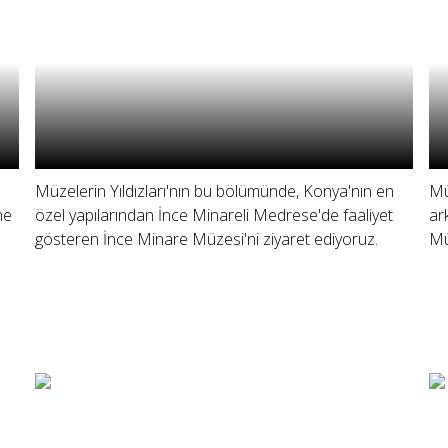
Müzelerin Yıldızları'nın bu bölümünde, Konya'nın en
Mü
ne
özel yapılarından İnce Minareli Medrese'de faaliyet
ar
gösteren İnce Minare Müzesi'ni ziyaret ediyoruz.
Mü
: