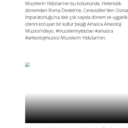
Müzelerin Yıldızları'nın bu bölümünde, Helenistik
dönemden Roma Devleti'ne, Cenevizliler'den Osman
İmparatorluğu'na dek çok sayıda dönem ve uygarlık
izlerini koruyan bir kültür beşiği Amasra Arkeoloji
Müzesi'ndeyiz. #müzelerinyıldızları #amasra
#arkeolojimüzesi Müzelerin Yıldızları'nın...