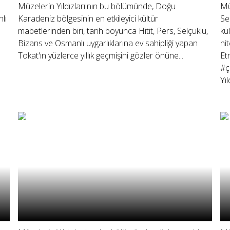
Müzelerin Yıldızları'nın bu bölümünde, Doğu
Mü
lı
Karadeniz bölgesinin en etkileyici kültür
Se
mabetlerinden biri, tarih boyunca Hitit, Pers, Selçuklu,
kü
Bizans ve Osmanlı uygarlıklarına ev sahipliği yapan
ni
Tokat'ın yüzlerce yıllık geçmişini gözler önüne...
Et
#ç
Yıl