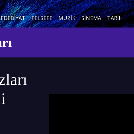
EDEBIYAT
FELSEFE
MÜZIK
SINEMA
TARIH
arı
zları
i