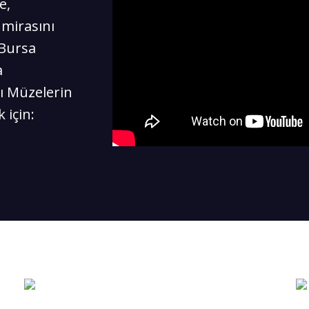
e,
 mirasını
 Bursa
a
ı Müzelerin
 için: