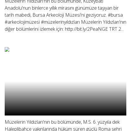
Müzelerin Yıldızları'nın bu bölümünde, Kuzeybatı
Anadolu'nun binlerce yıllık mirasını günümüze taşıyan bir
tarih mabedi, Bursa Arkeoloji Müzesi'ni geziyoruz. #bursa
#arkeolojimüzesi #müzelerinyıldızları Müzelerin Yıldızları'nın
diğer bölümlerini izlemek için: http://bit.ly/2PeaNGE TRT 2...
Müzelerin Yıldızları'nın bu bölümünde, M.S. 6. yüzyıla dek
Haleplibahçe yakınlarında hüküm süren güçlü Roma şehri