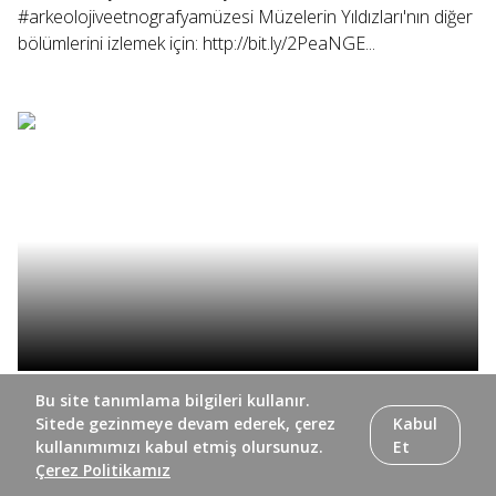
#arkeolojiveetnografyamüzesi Müzelerin Yıldızları'nın diğer
bölümlerini izlemek için: http://bit.ly/2PeaNGE...
Müzelerin Yıldızları'nın bu bölümünde, modern bina
Bu site tanımlama bilgileri kullanır.
tasarımı ve eşsiz eserleriyle çağları aşan bir yapı olan
Sitede gezinmeye devam ederek, çerez
Kabul
Eskişehir Eti Arkeoloji Müzesi'ndeyiz. #müzelerinyıldızları
kullanımımızı kabul etmiş olursunuz.
Et
Çerez Politikamız
#eskişehir #etiarkeolojimüzesi Müzelerin Yıldızları'nın diğer