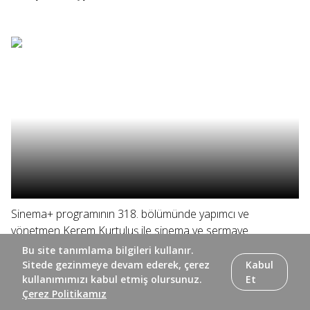
Sinema+ programının 318. bölümünde yapımcı ve
yönetmen Kerem Kurtuluş ile sinema ve sermaye
arasındaki ilişki ele alınıyor, Elif Eda ve yönetmen Doğuş
Bu site tanımlama bilgileri kullanır.
Algün yönetmenin ilk uzun metrajı "Ölü Mevsim"i
Sitede gezinmeye devam ederek, çerez
Kabul
konuşuyor.
kullanımımızı kabul etmiş olursunuz.
Et
Çerez Politikamız