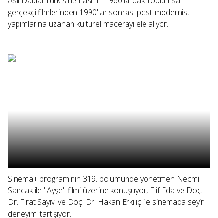
Aslı Daldal Türk sinemasının 1960'lardaki toplumsal
gerçekçi filmlerinden 1990'lar sonrası post-modernist
yapımlarına uzanan kültürel macerayı ele alıyor.
Sinema+ programının 319. bölümünde yönetmen Necmi
Sancak ile "Ayşe" filmi üzerine konuşuyor, Elif Eda ve Doç.
Dr. Fırat Sayıvı ve Doç. Dr. Hakan Erkılıç ile sinemada seyir
deneyimi tartışıyor.