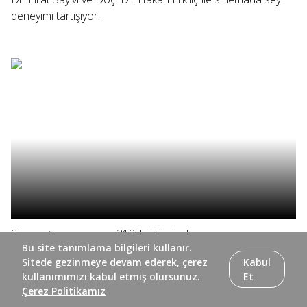
deneyimi tartışıyor.
Sinema+ programının 318. bölümünde yapımcı ve
Bu site tanımlama bilgileri kullanır.
yönetmen Kerem Kurtuluş ile sinema ve sermaye
Sitede gezinmeye devam ederek, çerez
Kabul
arasındaki ilişki ele alınıyor, Elif Eda ve yönetmen Doğuş
kullanımımızı kabul etmiş olursunuz.
Et
Algün yönetmenin ilk uzun metrajı "Ölü Mevsim"i
Çerez Politikamız
konuşuyor.