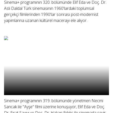
Sinema+ programının 320. bölümünde Elif Eda ve Doç. Dr.
Aslı Daldal Türk sinemasının 1960'lardaki toplumsal
gerçekçi filmlerinden 1990'lar sonrası post-modernist
yapımlarına uzanan kültürel macerayı ele alıyor.
Sinema+ programının 319. bölümünde yönetmen Necmi
Sancak ile "Ayşe" filmi üzerine konuşuyor, Elif Eda ve Doç.
Dr. Fırat Sayıvı ve Doç. Dr. Hakan Erkılıç ile sinemada seyir