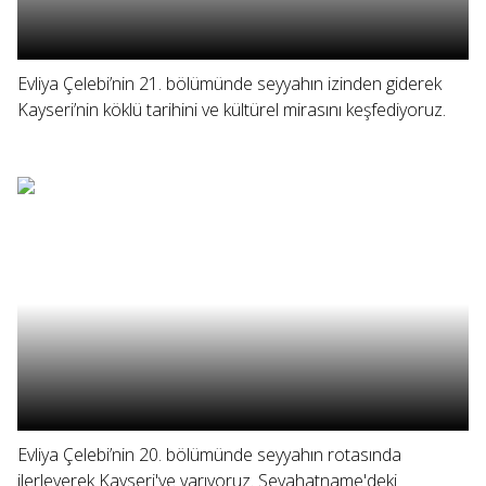
Evliya Çelebi’nin 21. bölümünde seyyahın izinden giderek
Kayseri’nin köklü tarihini ve kültürel mirasını keşfediyoruz.
Evliya Çelebi’nin 20. bölümünde seyyahın rotasında
ilerleyerek Kayseri'ye varıyoruz. Seyahatname'deki