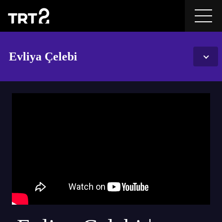
Evliya Çelebi