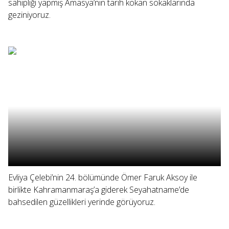
sahipliği yapmış Amasya’nın tarih kokan sokaklarında
geziniyoruz.
Evliya Çelebi’nin 24. bölümünde Ömer Faruk Aksoy ile
birlikte Kahramanmaraş’a giderek Seyahatname’de
bahsedilen güzellikleri yerinde görüyoruz.