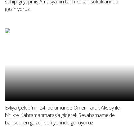
sahipliği yapmış Amasya’nın tarih kokan sokaklarında
geziniyoruz.
Evliya Çelebi’nin 24. bölümünde Ömer Faruk Aksoy ile
birlikte Kahramanmaraş’a giderek Seyahatname’de
bahsedilen güzellikleri yerinde görüyoruz.