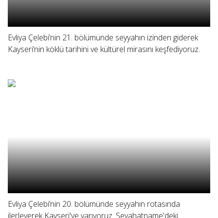
Evliya Çelebi’nin 21. bölümünde seyyahın izinden giderek
Kayseri’nin köklü tarihini ve kültürel mirasını keşfediyoruz.
Evliya Çelebi’nin 20. bölümünde seyyahın rotasında
ilerleyerek Kayseri'ye varıyoruz. Seyahatname'deki