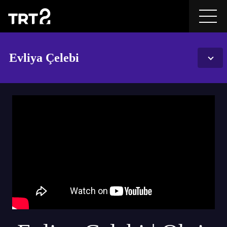
Evliya Çelebi